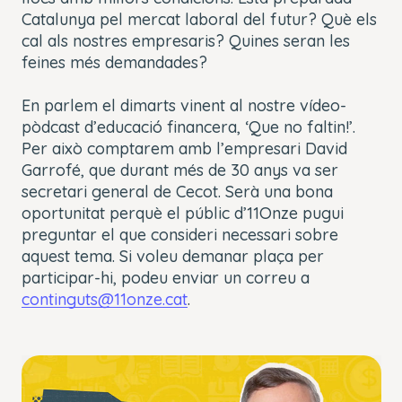
Catalunya pel mercat laboral del futur? Què els
cal als nostres empresaris? Quines seran les
feines més demandades?
En parlem el dimarts vinent al nostre vídeo-
pòdcast d’educació financera, ‘Que no faltin!’.
Per això comptarem amb l’empresari David
Garrofé, que durant més de 30 anys va ser
secretari general de Cecot. Serà una bona
oportunitat perquè el públic d’11Onze pugui
preguntar el que consideri necessari sobre
aquest tema. Si voleu demanar plaça per
participar-hi, podeu enviar un correu a
continguts@11onze.cat
.
This
The Video Cloud account was not found.
is
Close
a
Modal