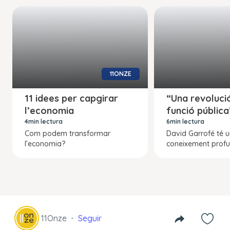
11ONZE
11 idees per capgirar
“Una revolució
l’economia
funció pública
4min lectura
6min lectura
Com podem transformar
David Garrofé té 
l’economia?
coneixement profu
11Onze
Seguir