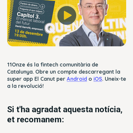
Error Code:
modal
Dialog
VIDEO_CLOUD_ERR_ACCOUNT_NOT_FOUND
window.
Session ID:
2026-08-07:b9f669659be48d2b3a6c8430
Player Element ID:
player_6316866687112
OK
11Onze és la fintech comunitària de
Catalunya. Obre un compte descarregant la
super app El Canut per
Android
o
iOS
. Uneix-te
a la revolució!
Si t'ha agradat aquesta notícia,
et recomanem: