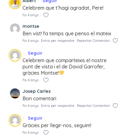
Albert
Seguir
Celebrem que t’hagi agradat, Pere!
Fa 4 anys
montse
Ben vist! fa temps que penso el mateix
Fa 4 anys
Entra per respondre
Reportar Comentari
Seguir
Celebrem que comparteixis el nostre
punt de vista i el de David Garrofer,
gràcies Montse!
Fa 4 anys
Josep Carles
Bon comentari
Fa 4 anys
Entra per respondre
Reportar Comentari
Seguir
Gràcies per llegir-nos, seguim!
Fa 4 anys