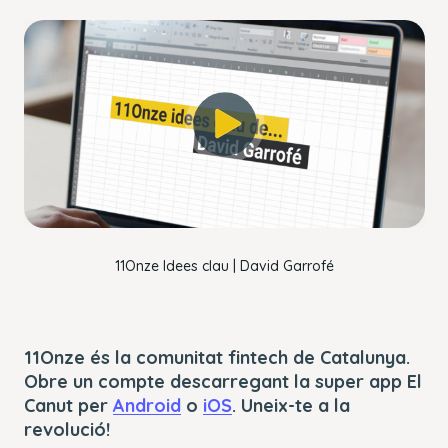
This
The Video Cloud account was not found.
is
Close
a
Modal
Error Code:
modal
Dialog
VIDEO_CLOUD_ERR_ACCOUNT_NOT_FOUND
window.
Session ID:
2026-08-09:52771ed6b70b89023e1989b6
Player Element ID:
player_6298041131001
OK
11Onze Idees clau | David Garrofé
11Onze és la comunitat fintech de Catalunya.
Obre un compte descarregant la super app El
Canut per
Android
o
iOS
. Uneix-te a la
revolució!