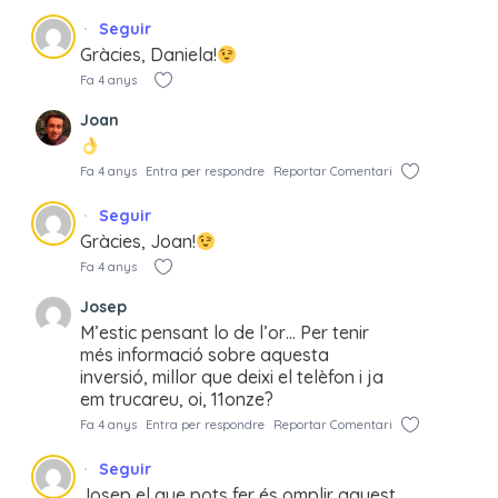
Seguir
Gràcies, Daniela!
Fa 4 anys
Joan
Fa 4 anys
Entra per respondre
Reportar Comentari
Seguir
Gràcies, Joan!
Fa 4 anys
Josep
M’estic pensant lo de l’or… Per tenir
més informació sobre aquesta
inversió, millor que deixi el telèfon i ja
em trucareu, oi, 11onze?
Fa 4 anys
Entra per respondre
Reportar Comentari
Seguir
Josep el que pots fer és omplir aquest