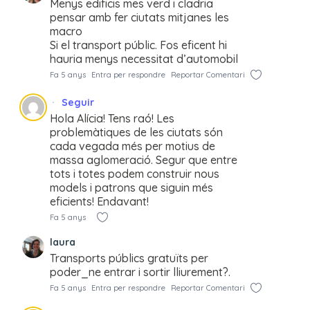
Menys edificis mes verd i cladria
pensar amb fer ciutats mitjanes les
macro
Si el transport públic. Fos eficent hi
hauria menys necessitat d’automobil
Fa 5 anys
Entra per respondre
Reportar Comentari
Seguir
Hola Alícia! Tens raó! Les
problemàtiques de les ciutats són
cada vegada més per motius de
massa aglomeració. Segur que entre
tots i totes podem construir nous
models i patrons que siguin més
eficients! Endavant!
Fa 5 anys
laura
Transports públics gratuïts per
poder_ne entrar i sortir lliurement?.
Fa 5 anys
Entra per respondre
Reportar Comentari