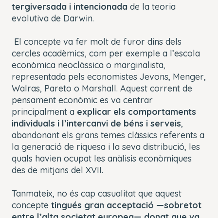
tergiversada i intencionada
de la teoria
evolutiva de Darwin.
El concepte va fer molt de furor dins dels
cercles acadèmics, com per exemple a l’escola
econòmica neoclàssica o marginalista,
representada pels economistes Jevons, Menger,
Walras, Pareto o Marshall. Aquest corrent de
pensament econòmic es va centrar
principalment a
explicar els comportaments
individuals i l’intercanvi de béns i serveis
,
abandonant els grans temes clàssics referents a
la generació de riquesa i la seva distribució, les
quals havien ocupat les anàlisis econòmiques
des de mitjans del XVII.
Tanmateix, no és cap casualitat que aquest
concepte
tingués gran acceptació —sobretot
entre l’alta societat europea— donat que va