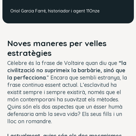
Oriol Garcia Farré, historiador i agent 11Onze
Noves maneres per velles
estratègies
Cèlebre és la frase de Voltaire quan diu que
“la
civilització no suprimeix la barbàrie, sinó que
la perfecciona
.” Encara que sembli estranya, la
frase continua essent actual. L’esclavitud ha
existit sempre i sempre existirà, només que el
món contemporani ha suavitzat els mètodes.
Quins són els dos aspectes que un ésser humà
defensaria amb la seva vida? Els seus fills i un
lloc on romandre.
I actualment, quins són els dos mecanismes