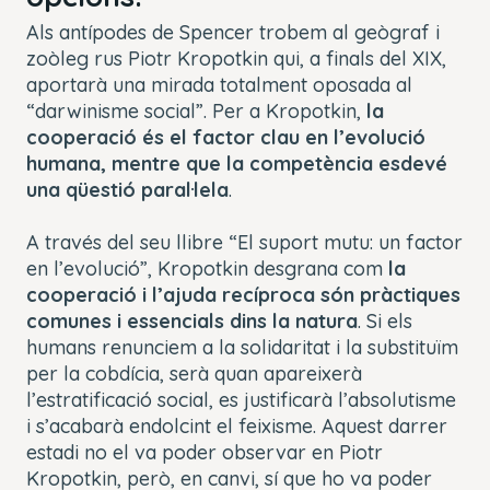
Als antípodes de Spencer trobem al geògraf i
zoòleg rus Piotr Kropotkin qui, a finals del XIX,
aportarà una mirada totalment oposada al
“darwinisme social”. Per a Kropotkin,
la
cooperació és el factor clau en l’evolució
humana, mentre que la competència esdevé
una qüestió paral·lela
.
A través del seu llibre “
El suport mutu: un factor
en l’evolució
”, Kropotkin desgrana com
la
cooperació i l’ajuda recíproca són pràctiques
comunes i essencials dins la natura
. Si els
humans renunciem a la solidaritat i la substituïm
per la cobdícia, serà quan apareixerà
l’estratificació social, es justificarà l’absolutisme
i s’acabarà endolcint el feixisme. Aquest darrer
estadi no el va poder observar en Piotr
Kropotkin, però, en canvi, sí que ho va poder