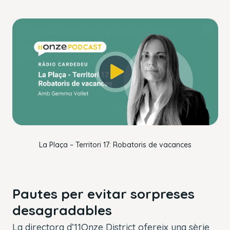
This
The Video Cloud account was not found.
is
Close
a
Modal
Error Code:
modal
Dialog
VIDEO_CLOUD_ERR_ACCOUNT_NOT_FOUND
window.
Session ID:
2026-08-09:912c0840b037f54f817e6140
Player Element ID:
player_6309404223112
OK
La Plaça – Territori 17: Robatoris de vacances
Pautes per evitar sorpreses
desagradables
La directora d’11Onze District ofereix una sèrie