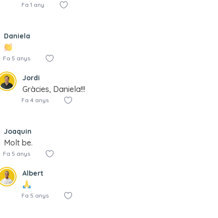
Fa 1 any
Daniela
Fa 5 anys
Jordi
Gràcies, Daniela!!!
Fa 4 anys
Joaquin
Molt be.
Fa 5 anys
Albert
Fa 5 anys