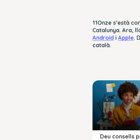
11Onze s’està co
Catalunya. Ara, l
Android
i
Apple
. 
català.
Deu consells p