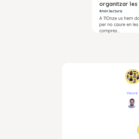
organitzar les
compres de N
4min lectura
A 11Onze us hem do
per no caure en les
compres...
Veure 