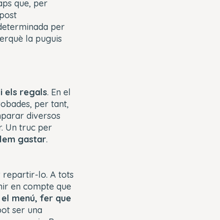
aps que, per
upost
 determinada per
erquè la puguis
i els regals
. En el
robades, per tant,
mparar diversos
r. Un truc per
olem gastar
.
repartir-lo. A tots
enir en compte que
 el menú, fer que
pot ser una