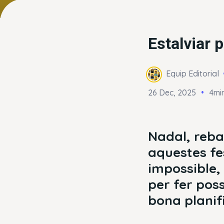
Estalviar 
Equip Editorial
26 Dec, 2025
4min
Nadal, rebai
aquestes f
impossible,
per fer pos
bona planif