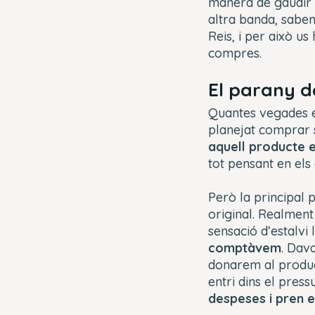
manera de gaudir d
altra banda, sabem
Reis, i per això us
compres.
El parany d
Quantes vegades e
planejat comprar 
aquell producte e
tot pensant en els
Però la principal 
original. Realment
sensació d’estalvi
comptàvem
. Dava
donarem al product
entri dins el pres
despeses i pren e