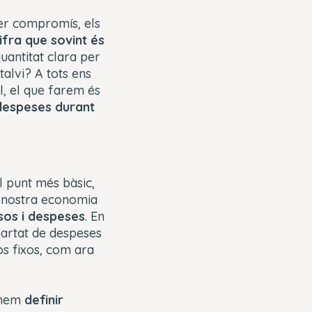
per compromís, els
fra que sovint és
antitat clara per
talvi? A tots ens
l, el que farem és
 despeses durant
 punt més bàsic,
a nostra economia
ssos i despeses
. En
partat de despeses
os fixos, com ara
manem
definir