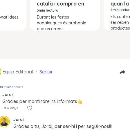
català i compra en
quan la
adal
línia
4min lectu
3min lectura
Els cantem
nat idees
Durant les festes
serveixen
nadalenques és probable
productes.
que recorrem...
Equip Editorial
Seguir
18 comentaris
Jordi
Gràcies per mantindre’ns informats
Fa 4 anys
Jordi
Gràcies a tu, Jordi, per ser-hi i per seguir-nos!!!