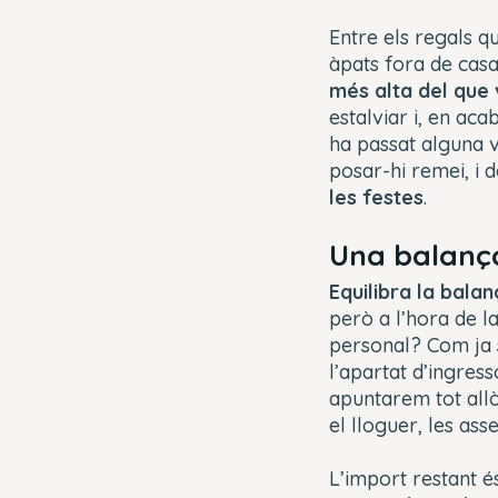
Entre els regals 
àpats fora de casa
més alta del que
estalviar i, en aca
ha passat alguna v
posar-hi remei, i 
les festes
.
Una balança
Equilibra la bala
però a l’hora de l
personal? Com ja
l’apartat d’ingres
apuntarem tot allò
el lloguer, les ass
L’import restant é