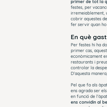
primer de tot la q
festes, per vacanc
irremeiablement, u
cobrir aquestes d
fer servir quan ho 
En què gas
Per festes hi ha do
primer cas, aquest
econòmicament ens
restaurants i preu
controlar la desp
D’aquesta manera, 
Pel que fa als àpat
ens agrada ser els
en funció de l’àpa
ens convidin al be