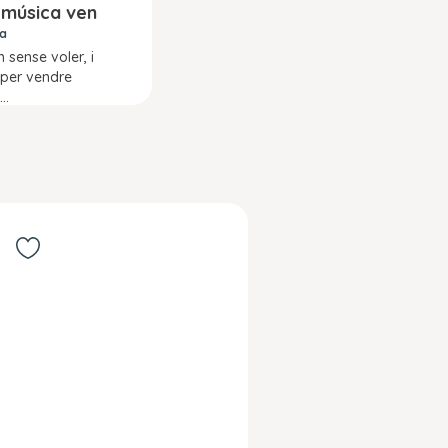
 música ven
ra
 sense voler, i
 per vendre
..