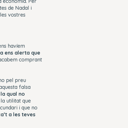
ra economia. Per
tes de Nadal i
les vostres
ens havíem
a ens alerta que
 l’acabem comprant
ho pel preu
aquesta falsa
la qual no
a utilitat que
cundari i que no
a’t a les teves