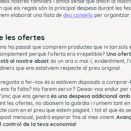
els nostres familiars i amics sense que afecti la nost
 que els regals són la principal despesa durant les fes
 hem elaborat una llista de
deu consells
per organitzar 
e les ofertes
ns ha passat que comprem productes que ni tan sols 
simplement perquè l’oferta era irrepetible?
Una ofert
stà al nostre abast
: és un ara o mai. I, evidentment,
 diners que ens estalviem respecte al preu original.
pregunta a fer-nos és si estàvem disposats a comprar-
 ens fa falta? Ho farem servir? Deixar-nos endur per 
 l’únic que ens genera
és una despesa addicional amb 
nt les ofertes, no abaixem la guàrdia i rumiem tant en l
e com en el preu que estem pagant. I tot el que és se
supost mensual, podrà esperar fins al mes vinent.
Avanç
l control de la teva economia!