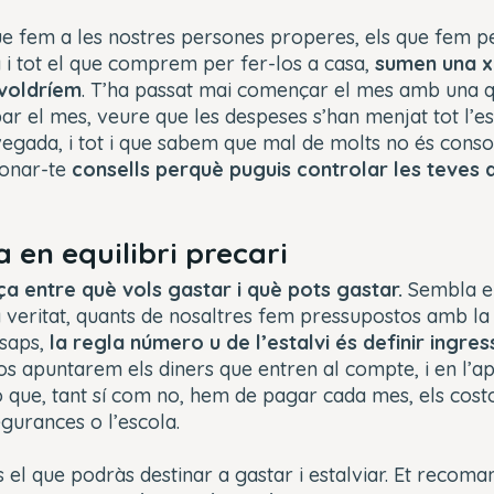
que fem a les nostres persones properes, els que fem 
 i tot el que comprem per fer-los a casa,
sumen una xi
 voldríem
. T’ha passat mai començar el mes amb una qu
bar el mes, veure que les despeses s’han menjat tot l’es
egada, i tot i que sabem que mal de molts no és conso
donar-te
consells perquè puguis controlar les teves
 en equilibri precari
nça entre què vols gastar i què pots gastar.
Sembla el
a veritat, quants de nosaltres fem pressupostos amb l
 saps,
la regla número u de l’estalvi és definir ingre
sos apuntarem els diners que entren al compte, i en l’a
 que, tant sí com no, hem de pagar cada mes, els cost
egurances o l’escola.
s el que podràs destinar a gastar i estalviar. Et reco