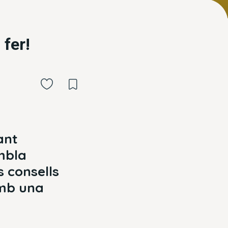
 fer!
ant
mbla
 consells
amb una