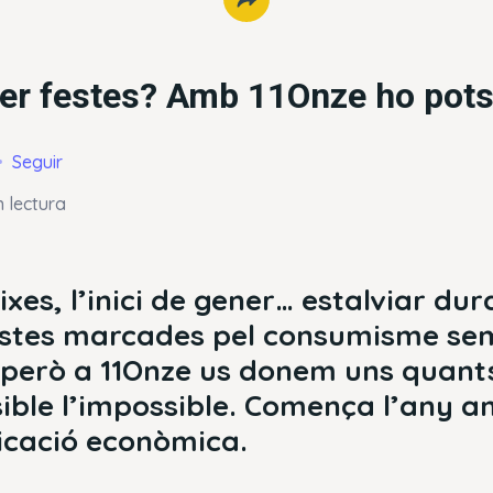
per festes? Amb 11Onze ho pots
Seguir
 lectura
xes, l’inici de gener… estalviar dur
estes marcades pel consumisme se
 però a 11Onze us donem uns quants
sible l’impossible. Comença l’any 
icació econòmica.