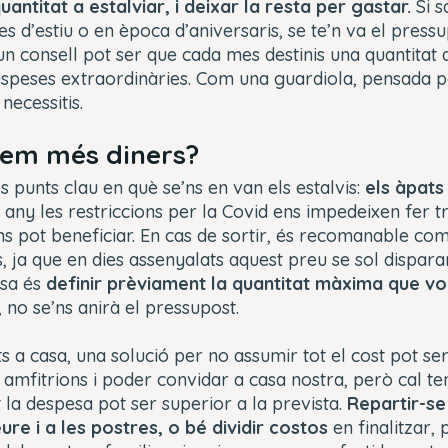
uantitat a estalviar, i deixar la resta per gastar.
Si s
es d’estiu o en època d’aniversaris, se te’n va el press
n consell pot ser que cada mes destinis una quantitat
espeses extraordinàries. Com una guardiola, pensada p
necessitis.
tem més diners?
s punts clau en què se’ns en van els estalvis:
els àpats 
 any les restriccions per la Covid ens impedeixen fer t
 pot beneficiar. En cas de sortir, és recomanable co
s, ja que en dies assenyalats aquest preu se sol dispara
esa és
definir prèviament la quantitat màxima que v
no se’ns anirà el pressupost.
s a casa, una solució per no assumir tot el cost pot ser 
 amfitrions i poder convidar a casa nostra, però cal t
t la despesa pot ser superior a la prevista.
Repartir-se
ure i a les postres, o bé dividir costos
en finalitzar, 