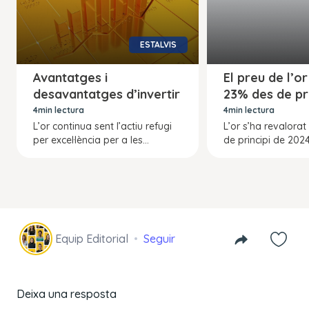
ESTALVIS
Avantatges i
El preu de l’or
desavantatges d’invertir
23% des de pri
en or
d’any
4min lectura
4min lectura
L’or continua sent l’actiu refugi
L’or s’ha revalora
per excel·lència per a les...
de principi de 2024 i
Equip Editorial
Seguir
Deixa una resposta