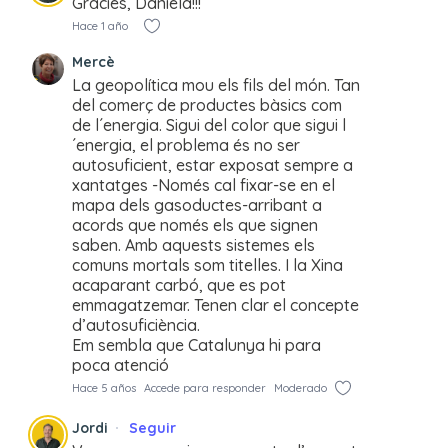
Gràcies, Daniela!!!
Hace 1 año
Mercè
La geopolítica mou els fils del món. Tan
del comerç de productes bàsics com
de l´energia. Sigui del color que sigui l
´energia, el problema és no ser
autosuficient, estar exposat sempre a
xantatges -Només cal fixar-se en el
mapa dels gasoductes-arribant a
acords que només els que signen
saben. Amb aquests sistemes els
comuns mortals som titelles. I la Xina
acaparant carbó, que es pot
emmagatzemar. Tenen clar el concepte
d’autosuficiència.
Em sembla que Catalunya hi para
poca atenció
Hace 5 años
Accede para responder
Moderado
Jordi
Seguir