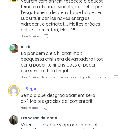
Veurem com anirem respecte d’aquest
tema en els anys vinents, sobretot per
l’esgotament del petroli que ha de ser
substituït per les noves energies,
hidrogen, electricitat…. Moltes gràcies
pel teu comentari, Mercè!!!
Hace 5 años
Alicia
La pandemia els hi anat molt
beaquesta crisi serà devastadora i tot
per a poder tenir uns pocs el poder
que sempre han tingut
Hace 5 años
Accede para responder
Reportar Comentario
Seguir
Sembla que desgraciadament serà
així. Moltes gràcies pel comentari!
Hace 5 años
Francesc de Borja
Veient la crisi que s’apropa, malgrat