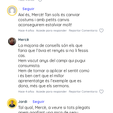
Seguir
Així és, Mercè! Tan sols és canviar
costums i amb petits canvis
aconseguirem estalviar molt!
Hace 4 años
Accede para responder
Reportar Comentario
Mercè
La majoria de consells són els que
faria que l’àvia et renyés si no li fessis
cas.
Hem viscut anys del campi qui pugui
consumista.
Hem de tornar a aplicar el sentit comú
i és ben cert que el millor
aprenentatge és l’exemple que es
dona, més que els sermons.
Hace 4 años
Accede para responder
Reportar Comentario
Jordi
Seguir
Tal qual, Mercè, a veure si tots plegats
anem agafant una mica de seny…