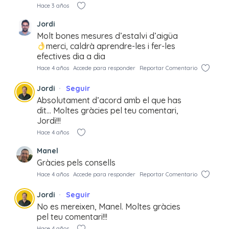
Hace 3 años
Jordi
Molt bones mesures d’estalvi d’aigüa
merci, caldrà aprendre-les i fer-les
efectives dia a dia
Hace 4 años
Accede para responder
Reportar Comentario
Jordi
Seguir
Absolutament d’acord amb el que has
dit… Moltes gràcies pel teu comentari,
Jordi!!!
Hace 4 años
Manel
Gràcies pels consells
Hace 4 años
Accede para responder
Reportar Comentario
Jordi
Seguir
No es mereixen, Manel. Moltes gràcies
pel teu comentari!!!
Hace 4 años