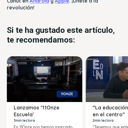
Canut en
Android
y
Apple
. ¡Únete a la
revolución!
Si te ha gustado este artículo,
te recomendamos:
11ONZE
Lanzamos ‘11Onze
“La educación
Escuela’
en el centro”
3min lectura
2min lectura
En 11Onze nos hemos marcado
“Tenemos que ente