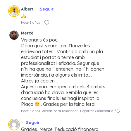
Albert
Seguir
Hace 5 años
Mercè
Visionaris és poc.
Dóna gust veure com 11onze les
endevina totes i s’anticipa amb un pla
estudiat i portat a terme amb
professionalitat i eficàcia. Segur que
n’hi ha que no l’ entenen, no l’ hi donen
importància, i a alguns els irrita.. .
Altres ja copien….
Aquest marc europeu amb els 4 àmbits
d’actuació ho clava. Sembla que les
conclusions finals les hagi inspirat la
Plaça
. Gràcies per la feina feta!
Hace 5 años
Accede para responder
Reportar Comentario
Seguir
Gràcies, Mercè, l’educació financera