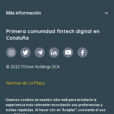
Más información
Primera comunidad fintech digital en
Cataluña
© 2022 11Onze Holdings SCA
Normas de La Plaça
T&C de uso
Usamos cookies en nuestro sitio web para brindarle la
Política de privacidad
experiencia más relevante recordando sus preferencias y
visitas repetidas. Al hacer clic en "Aceptar", consiente el uso
Reclamacions