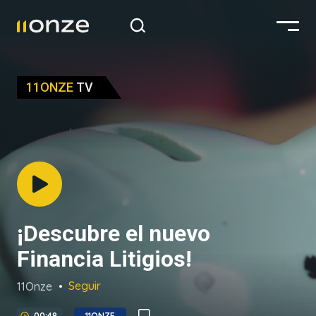
11ONZE
TV
Se veía venir - Crisis y
CBDC
Seguir
11Onze
00:00
ECONOMÍA