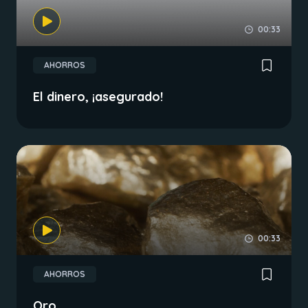
00:33
AHORROS
El dinero, ¡asegurado!
00:33
AHORROS
Oro