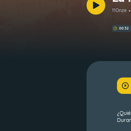
11Onze
00:32
¿Quié
Duran