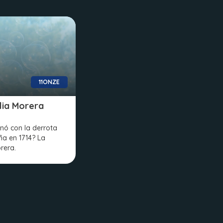
11ONZE
lia Morera
nó con la derrota
ña en 1714? La
rera.