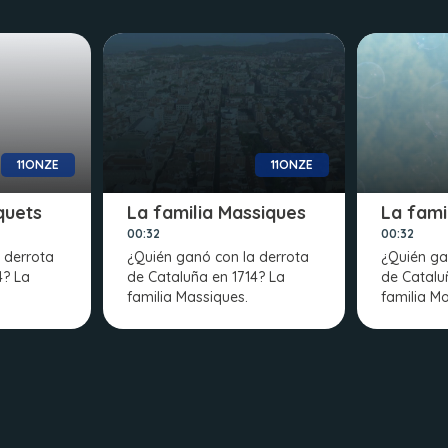
11ONZE
11ONZE
quets
La familia Massiques
La fami
00:32
00:32
 derrota
¿Quién ganó con la derrota
¿Quién ga
4? La
de Cataluña en 1714? La
de Catalu
familia Massiques.
familia Mo