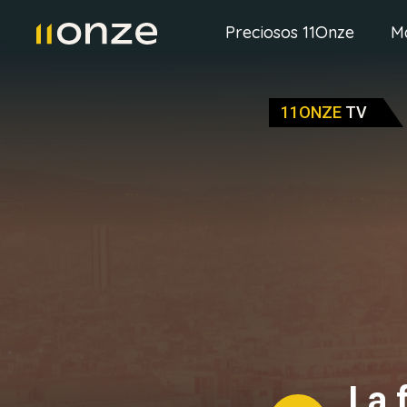
Preciosos 11Onze
M
11ONZE
TV
La 