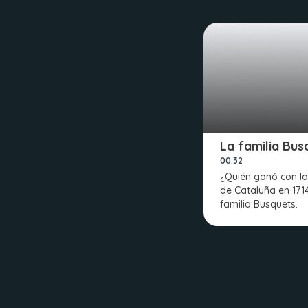
La familia Bus
00:32
¿Quién ganó con la
de Cataluña en 171
familia Busquets.