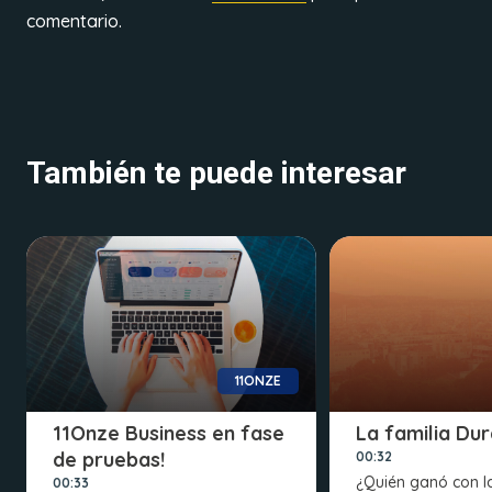
comentario.
También te puede interesar
11ONZE
11Onze Business en fase
La familia Du
de pruebas!
00:32
¿Quién ganó con l
00:33