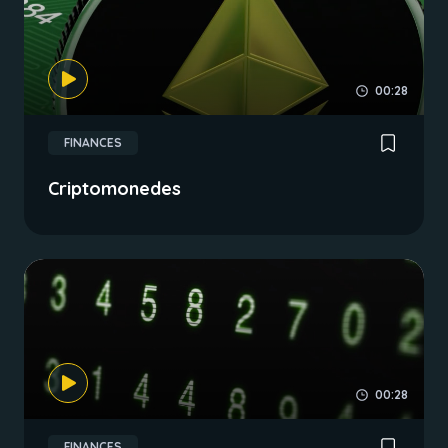
00:28
FINANCES
Criptomonedes
00:28
FINANCES