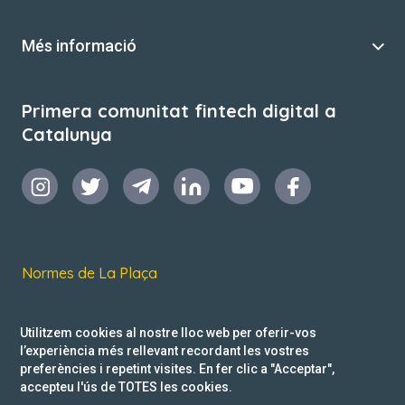
Més informació
Primera comunitat fintech digital a
Catalunya
Normes de La Plaça
Termes i condicions d’ús
Utilitzem cookies al nostre lloc web per oferir-vos
Política de privacitat
l’experiència més rellevant recordant les vostres
preferències i repetint visites. En fer clic a "Acceptar",
Reclamacions
accepteu l'ús de TOTES les cookies.