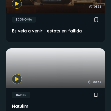
01:52
ECONOMIA
Es veia a venir - estats en fallida
00:33
11ONZE
Natulim