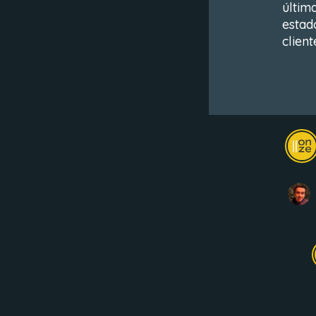
últim
estad
client