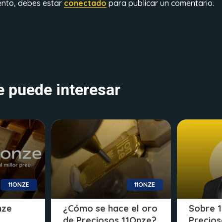
ento, debes estar
conectado
para publicar un comentario.
 puede interesar
11ONZE
11ONZE
nze
¿Cómo se hace el oro
Sobre 1
de Preciosos 11Onze?
Precio