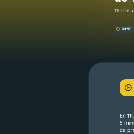
11Onze
04:50
En 11
5 min
de pr