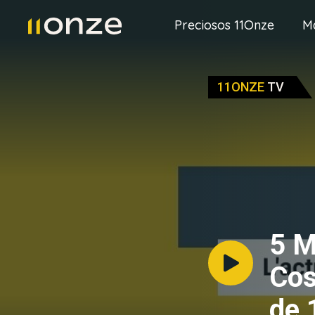
Preciosos 11Onze
M
11ONZE
TV
5 M
Cos
de 