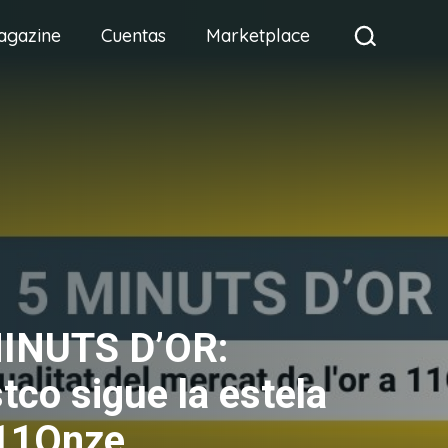
agazine
Cuentas
Marketplace
INUTS D’OR:
tco sigue la estela
11Onze