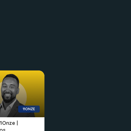
11ONZE
1Onze |
sos