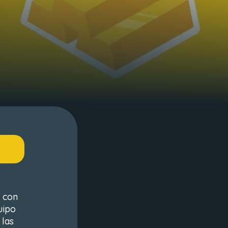
y con
uipo
 las