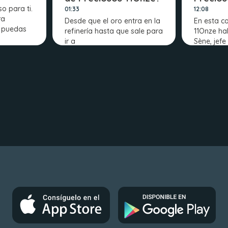
o para ti.
01:33
12:08
ra
Desde que el oro entra en la
En esta c
e puedas
refinería hasta que sale para
11Onze ha
ir a
Sène, jefe