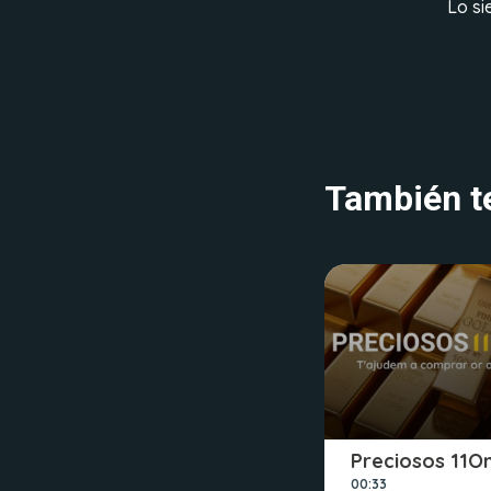
Lo si
También te
Preciosos 11O
00:33