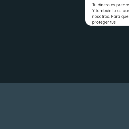
Tu dinero es precios
Y también lo es pa
nosotros. Para qu
proteger tus