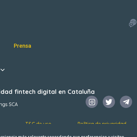
Prensa
dad fintech digital en Cataluña
ings SCA
T&C de uso
Política de privacidad