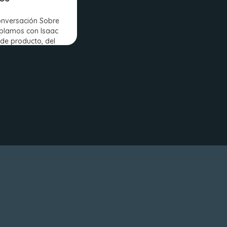
onversación Sobre
blamos con Isaac
 de producto, del