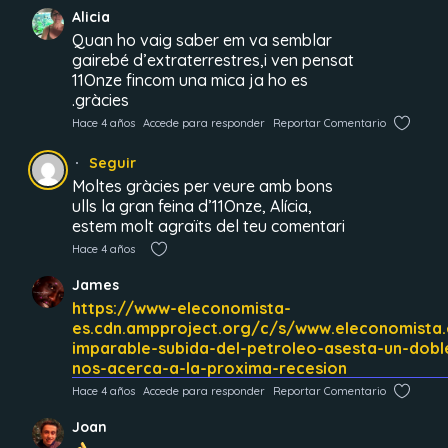
Alicia
Quan ho vaig saber em va semblar
gairebé d’extraterrestres,i ven pensat
11Onze fincom una mica ja ho es
.gràcies
Hace 4 años
Accede para responder
Reportar Comentario
Seguir
Moltes gràcies per veure amb bons
ulls la gran feina d’11Onze, Alícia,
estem molt agraïts del teu comentari
Hace 4 años
James
https://www-eleconomista-
es.cdn.ampproject.org/c/s/www.eleconomista
imparable-subida-del-petroleo-asesta-un-dob
nos-acerca-a-la-proxima-recesion
Hace 4 años
Accede para responder
Reportar Comentario
Joan