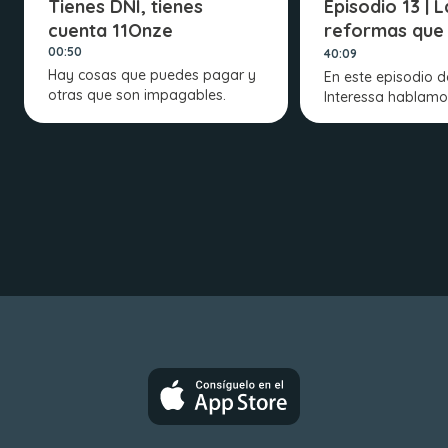
Tienes DNI, tienes
Episodio 13 | L
cuenta 11Onze
reformas que
necesitamos
00:50
40:09
Hay cosas que puedes pagar y
En este episodio d
otras que son impagables.
Interessa hablamo