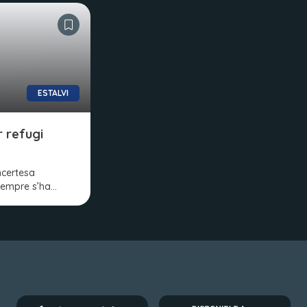
ESTALVI
r refugi
ncertesa
sempre s’ha…