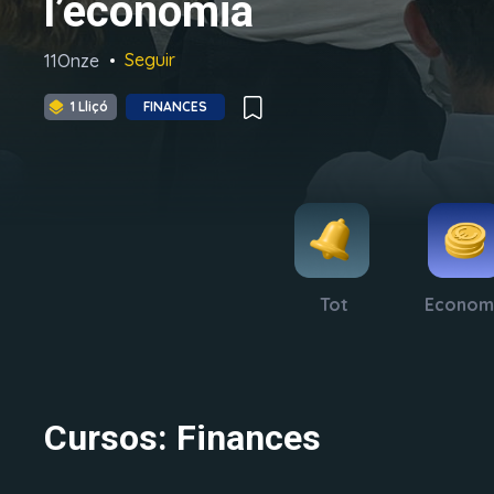
l’economia
Seguir
11Onze
1 Lliçó
FINANCES
Tot
Econom
Cursos: Finances