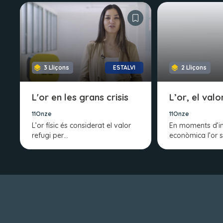
3 Lliçons
ESTALVI
2 Lliçons
L'or en les grans crisis
L’or, el valo
11Onze
11Onze
L’or físic és considerat el valor
En moments d’i
refugi per…
econòmica l’or 