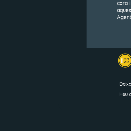
cara 
aquest
Agent
Deix
Heu d