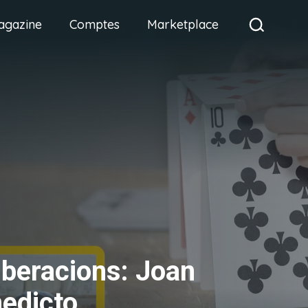
agazine
Comptes
Marketplace
iberacions: Joan
edicto