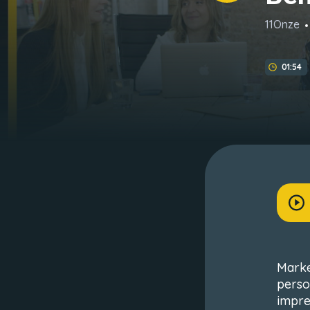
11Onze
01:54
Marke
perso
impres