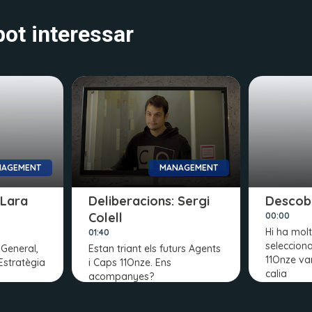
ot interessar
AGEMENT
MANAGEMENT
 Lara
Deliberacions: Sergi
Descobr
Colell
00:00
Hi ha mol
01:40
seleccion
 General,
Estan triant els futurs Agents
11Onze va
Estratègia
i Caps 11Onze. Ens
calia
acompanyes?