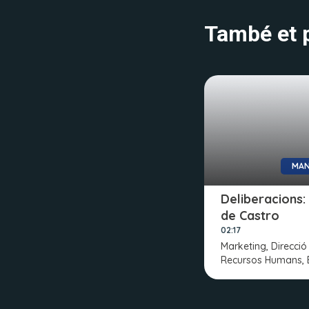
També et p
MAN
Deliberacions:
de Castro
02:17
Marketing, Direcció
Recursos Humans, 