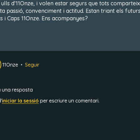
i ulls d’11Onze, i volen estar segurs que tots compartei
a passió, convenciment i actitud. Estan triant els futur
s i Caps 11Onze. Ens acompanyes?
11Onze
Seguir
a una resposta
'
iniciar la sessió
per escriure un comentari.