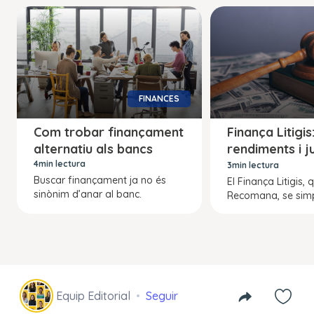
FINANCES
Com trobar finançament
Finança Litigis:
alternatiu als bancs
rendiments i ju
social
4min lectura
3min lectura
Buscar finançament ja no és
El Finança Litigis,
sinònim d’anar al banc.
Recomana, se simpl
Equip Editorial
Seguir