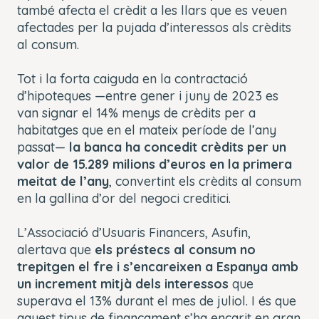
també afecta el crèdit a les llars que es veuen
afectades per la pujada d’interessos als crèdits
al consum.
Tot i la forta caiguda en la contractació
d’hipoteques —entre gener i juny de 2023 es
van signar el 14% menys de crèdits per a
habitatges que en el mateix període de l’any
passat—
la banca ha concedit crèdits per un
valor de 15.289 milions d’euros en la primera
meitat de l’any
, convertint els crèdits al consum
en la gallina d’or del negoci creditici.
L’Associació d’Usuaris Financers, Asufin,
alertava que
els préstecs al consum no
trepitgen el fre i s’encareixen a Espanya amb
un increment mitjà dels interessos
que
superava el 13% durant el mes de juliol. I és que
aquest tipus de finançament s’ha encarit en gran