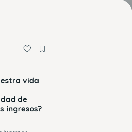
uestra vida
idad de
es ingresos?