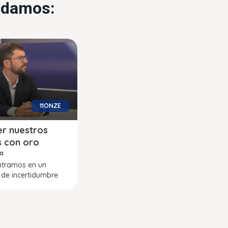
endamos:
11ONZE
r nuestros
s con oro
ra
ntramos en un
de incertidumbre