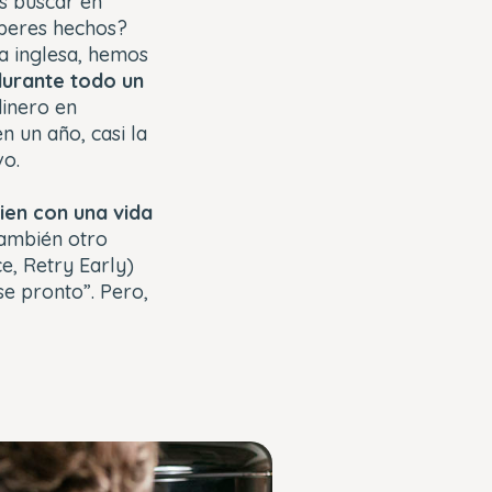
es buscar en
eberes hechos?
a inglesa, hemos
durante todo un
dinero en
n un año, casi la
vo.
ien con una vida
 también otro
e, Retry Early)
se pronto”. Pero,