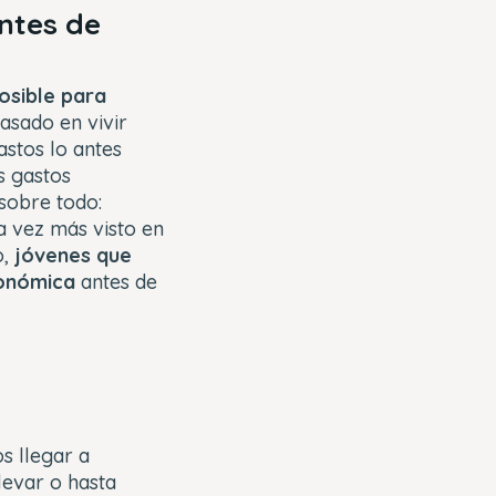
ntes de
osible para
basado en vivir
astos lo antes
s gastos
 sobre todo:
da vez más visto en
o,
jóvenes que
conómica
antes de
s llegar a
levar o hasta