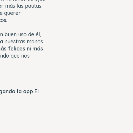
r más las pautas
de querer
os.
n buen uso de él,
 a nuestras manos.
ás felices ni más
undo que nos
gando la app El