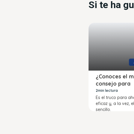
Si te ha g
¿Conoces el m
consejo para
ahorrar?
2min lectura
Es el truco para a
eficaz y, a la vez, 
sencillo.