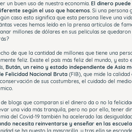
er un buen uso de nuestra economía.
El dinero puede
diferente según el uso que hacemos
. Si una persona 
ngún caso esto significa que esta persona lleve una vid
ántas veces hemos leído en la prensa artículos de fam
 ganar millones de dólares en sus películas se quedaro
rás?
echo de que la cantidad de millones que tiene una per
mente feliz. Existe el país más feliz del mundo, y est
ís,
Bután, un reino y estado independiente de Asia me
 de Felicidad Nacional Bruta
(FIB), que mide la calidad 
 conservación de sus costumbres, el cuidado del medio
mico.
o de blogs que comparan si el dinero da o no la felicid
var una vida más tranquila, pero no por ello, tener d
emia del Covid-19 también ha acelerado las desigualdad
undo necesita reinventarse y enseñar en las escuelas
nidad se ha puesto la mascarilla, y tras ella se escond