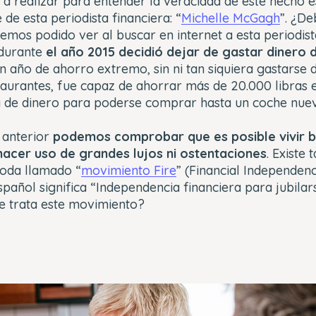
o a realizar para entender la veracidad de este hecho 
 de esta periodista financiera: “
Michelle McGagh
”. ¿D
mos podido ver al buscar en internet a esta periodist
durante
el año 2015 decidió dejar de gastar dinero 
n año de ahorro extremo, sin ni tan siquiera gastarse 
taurantes, fue capaz de ahorrar más de 20.000 libras e
a de dinero para poderse comprar hasta un coche nue
 anterior
podemos comprobar que es posible vivir b
hacer uso de grandes lujos ni ostentaciones
. Existe
oda llamado “
movimiento Fire
” (Financial Independenc
spañol significa “Independencia financiera para jubilar
se trata este movimiento?