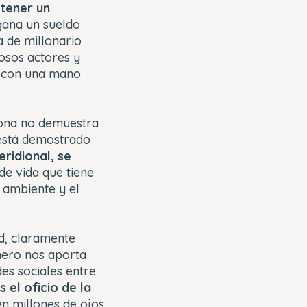
 tener un
gana un sueldo
a de millonario
osos actores y
n con una mano
sona no demuestra
o está demostrado
ridional, se
de vida que tiene
 ambiente y el
ad, claramente
inero nos aporta
es sociales entre
 el oficio de la
en millones de ojos