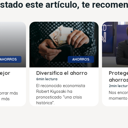
ustado este artículo, te recom
AHORROS
AHORROS
ejor
Diversifica el ahorro
Protege
ahorro
6min lectura
El reconocido economista
2min lectu
Robert Kiyosaki ha
Nos enco
horrar más
pronosticado “una crisis
momento 
el más
histórica”.