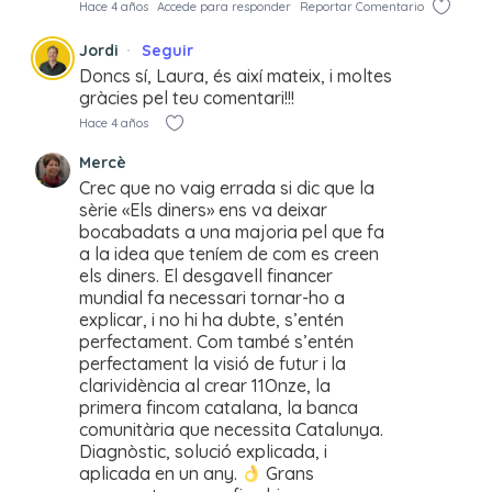
Hace 4 años
Accede para responder
Reportar Comentario
Jordi
Seguir
Doncs sí, Laura, és així mateix, i moltes
gràcies pel teu comentari!!!
Hace 4 años
Mercè
Crec que no vaig errada si dic que la
sèrie «Els diners» ens va deixar
bocabadats a una majoria pel que fa
a la idea que teníem de com es creen
els diners. El desgavell financer
mundial fa necessari tornar-ho a
explicar, i no hi ha dubte, s’entén
perfectament. Com també s’entén
perfectament la visió de futur i la
clarividència al crear 11Onze, la
primera fincom catalana, la banca
comunitària que necessita Catalunya.
Diagnòstic, solució explicada, i
aplicada en un any.
Grans