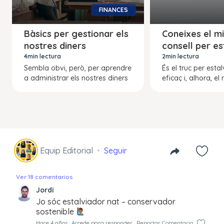
FINANCES
Bàsics per gestionar els
Coneixes el mi
nostres diners
consell per es
4min lectura
2min lectura
Sembla obvi, però, per aprendre
És el truc per esta
a administrar els nostres diners
eficaç i, alhora, el 
Equip Editorial
Seguir
Ver 18 comentarios
Jordi
Jo sóc estalviador nat – conservador
sostenible
Hace 4 años
Accede para responder
Reportar Comentario