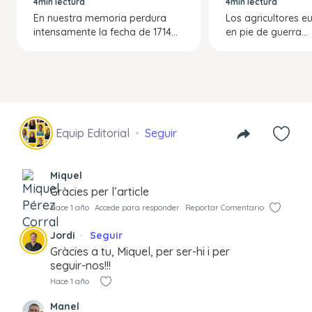
4min lectura
4min lectura
En nuestra memoria perdura
Los agricultores e
intensamente la fecha de 1714...
en pie de guerra...
Equip Editorial
Seguir
Miquel
Gràcies per l’article
Hace 1 año
Accede para responder
Reportar Comentario
Jordi
Seguir
Gràcies a tu, Miquel, per ser-hi i per
seguir-nos!!!
Hace 1 año
Manel