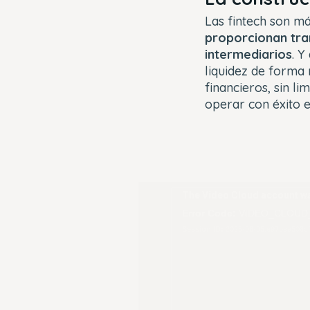
Las fintech son má
proporcionan tra
intermediarios
. Y
liquidez de forma
financieros, sin l
operar con éxito e
This
The Video Cloud account wa
is
Error Code:
VIDEO_CLOUD
a
Session ID:
2026-08-05:e97bea508c
modal
window.