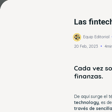
Las fintec
Equip Editorial
20 Feb, 2023
4min
Cada vez so
finanzas.
De aquí surge el t
technology
, es d
través de sencill