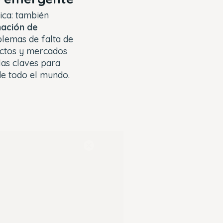
nica: también
nación de
blemas de falta de
uctos y mercados
 las claves para
 de todo el mundo.
Close
Modal
Dialog