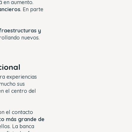
á en aumento.
ancieros
. En parte
fraestructuras y
rollando nuevos.
cional
ra experiencias
n mucho sus
en el centro del
on el contacto
nto más grande de
ellos. La banca