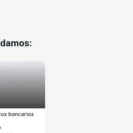
endamos:
tos bancarios
a