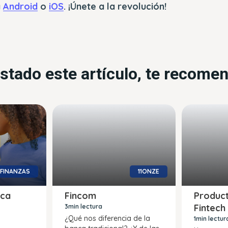
a
Android
o
iOS
. ¡Únete a la revolución!
ustado este artículo, te recom
FINANZAS
11ONZE
nca
Fincom
Produc
Fintech
3min lectura
¿Qué nos diferencia de la
1min lectur