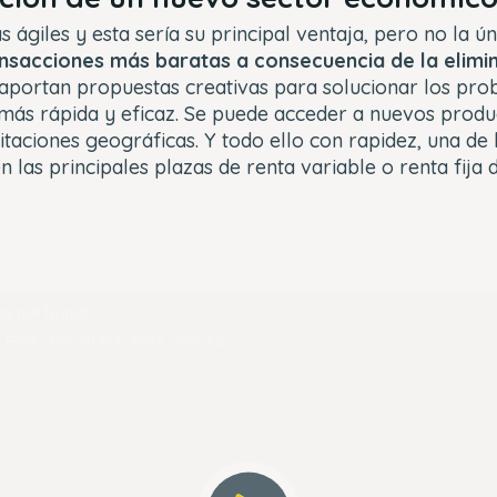
s ágiles y esta sería su principal ventaja, pero no la ú
nsacciones más baratas a consecuencia de la elimi
 aportan propuestas creativas para solucionar los pro
 más rápida y eficaz. Se puede acceder a nuevos prod
imitaciones geográficas. Y todo ello con rapidez, una de
n las principales plazas de renta variable o renta fija
s not found.
_ERR_ACCOUNT_NOT_FOUND
f61c0c64406803
Player Element ID:
player_6249373376001