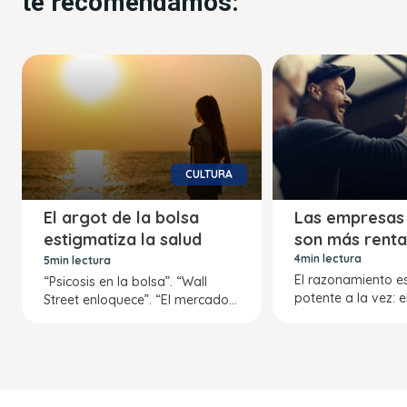
te recomendamos:
CULTURA
El argot de la bolsa
Las empresas 
estigmatiza la salud
son más renta
mental
4min lectura
5min lectura
El razonamiento es
“Psicosis en la bolsa”. “Wall
potente a la vez: e
Street enloquece”. “El mercado...