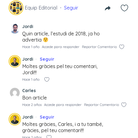
Equip Editorial
Seguir
Jordi
Quin article, l’estudi de 2018, ja ho
advertia
Hace 1 año
Accede para responder
Reportar Comentario
Jordi
Seguir
Moltes gràcies pel teu comentari,
Jordi!!!
Hace 1 año
Carles
Bon article
Hace 2 años
Accede para responder
Reportar Comentario
Jordi
Seguir
Moltes gràcies, Carles, i a tu també,
gràcies, pel teu comentari!!!
Hace 2 años