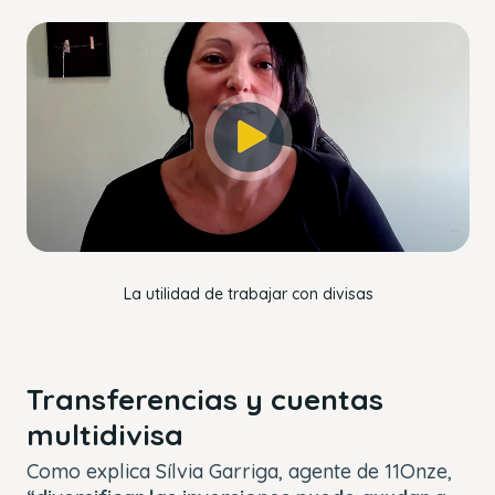
This
The Video Cloud account was not found.
is
Close
a
Modal
Error Code:
modal
Dialog
VIDEO_CLOUD_ERR_ACCOUNT_NOT_FOUND
window.
Session ID:
2026-08-10:692fb4086577c06e653d1ad2
Player Element ID:
player_6314118389112
OK
La utilidad de trabajar con divisas
Transferencias y cuentas
multidivisa
Como explica Sílvia Garriga, agente de 11Onze,