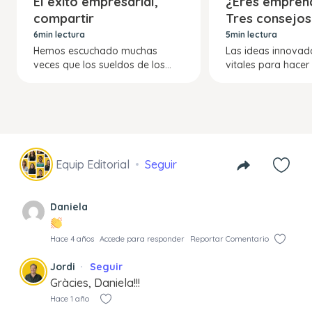
El éxito empresarial,
¿Eres empren
compartir
Tres consejos
responsabilidades
arrancar
6min lectura
5min lectura
Hemos escuchado muchas
Las ideas innovad
veces que los sueldos de los...
vitales para hacer 
Equip Editorial
Seguir
Daniela
Hace 4 años
Accede para responder
Reportar Comentario
Jordi
Seguir
Gràcies, Daniela!!!
Hace 1 año