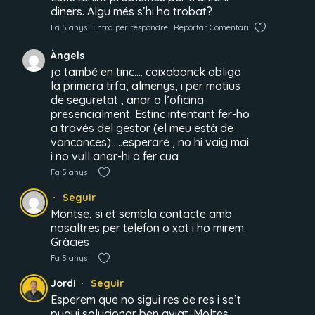
diners. Algu més s’hi ha trobat?
Fa 5 anys
Entra per respondre
Reportar Comentari
Àngels
jo també en tinc…. caixabanck obliga
la primera trfa, almenys, i per motius
de seguretat , anar a l’oficina
presencialment. Estinc intentant fer-ho
a través del gestor (el meu està de
vancances) ….esperaré , no hi vaig mai
i no vull anar-hi a fer cua
Fa 5 anys
Seguir
Montse, si et sembla contacte amb
nosaltres per telefon o xat i ho mirem.
Gràcies
Fa 5 anys
Jordi
Seguir
Esperem que no sigui res de res i se’t
pugui solucionar ben aviat. Moltes