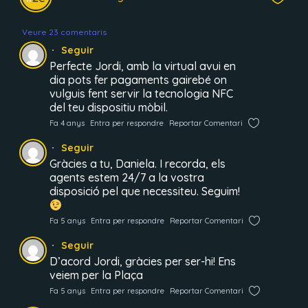
Veure 23 comentaris
Seguir
Perfecte Jordi, amb la virtual avui en
dia pots fer pagaments gairebé on
vulguis fent servir la tecnologia NFC
del teu dispositiu mòbil.
Fa 4 anys
Entra per respondre
Reportar Comentari
Seguir
Gràcies a tu, Daniela. I recorda, els
agents estem 24/7 a la vostra
disposició pel que necessiteu. Seguim!
Fa 5 anys
Entra per respondre
Reportar Comentari
Seguir
D’acord Jordi, gràcies per ser-hi! Ens
veiem per la Plaça
Fa 5 anys
Entra per respondre
Reportar Comentari