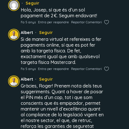
Seguir
Hola, Josep, sí que és d’un sol
pagament de 2 €. Seguim endavant!
Fa 5 anys
Entra per respondre
Reportar Comentari
Albert
Seguir
Si de manera virtual et refereixes a fer
pagaments online, sí que es pot fer
amb la targeta física. De fet,
exactament igual que amb qualsevol
targeta física Mastercard.
Fa 5 anys
Entra per respondre
Reportar Comentari
Albert
Seguir
Gràcies, Roger! Prenem nota dels teus
suggeriments. Quant a haver de posar
el PIN més d’un cop, tot i que som
conscients que és empipador, permet
mantenir un nivell d’excel·lència quant
al compliance de la legislació vigent en
el nostre sector, el que, de retruc,
reforça les garanties de seguretat