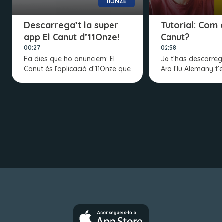
11ONZE
Descarrega’t la super
Tutorial: Com 
app El Canut d’11Onze!
Canut?
00:27
02:58
Fa dies que ho anunciem: El
Ja t’has descarreg
Canut és l’aplicació d’11Onze que
Ara l’Iu Alemany t’