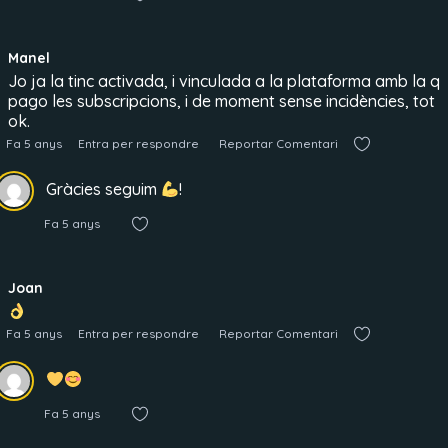
Manel
Jo ja la tinc activada, i vinculada a la plataforma amb la q
pago les subscripcions, i de moment sense incidències, tot
ok.
Fa 5 anys
Entra per respondre
Reportar Comentari
Gràcies seguim
!
Fa 5 anys
Joan
Fa 5 anys
Entra per respondre
Reportar Comentari
Fa 5 anys