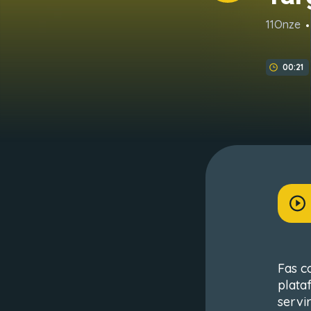
11Onze
00:21
Fas c
plata
servir