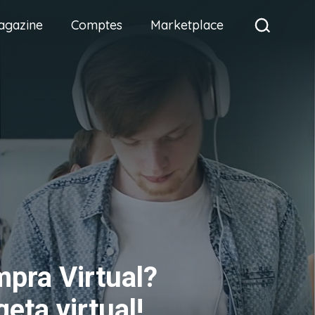
agazine
Comptes
Marketplace
pra Virtual?
geta virtual!