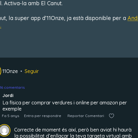
l. Activa-la amb El Canut.
nut, la super app d’11Onze, ja està disponible per a
And
.
11Onze
Seguir
16 comentaris
Jordi
La física per comprar verdures i online per amazon per
exemple
Fa 5 anys
Entra per respondre
Reportar Comentari
Correcte de moment és així, però ben aviat hi haurà
la possibilitat d’enllaçar la teva targeta virtual amb