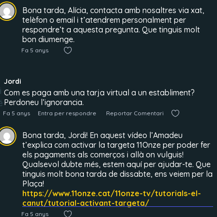
Bona tarda, Alícia, contacta amb nosaltres via xat,
telèfon o email i t’atendrem personalment per
respondre’t a aquesta pregunta. Que tinguis molt
bon diumenge.
Fa 5 anys
Jordi
Com es paga amb una tarja virtual a un establiment?
Perdoneu l’ignorancia.
Fa 5 anys
Entra per respondre
Reportar Comentari
Bona tarda, Jordi! En aquest vídeo l’Amadeu
t’explica com activar la targeta 11Onze per poder fer
els pagaments als comerços i allà on vulguis!
Qualsevol dubte més, estem aquí per ajudar-te. Que
tinguis molt bona tarda de dissabte, ens veiem per la
Plaça!
https://www.11onze.cat/11onze-tv/tutorials-el-
canut/tutorial-activant-targeta/
Fa 5 anys