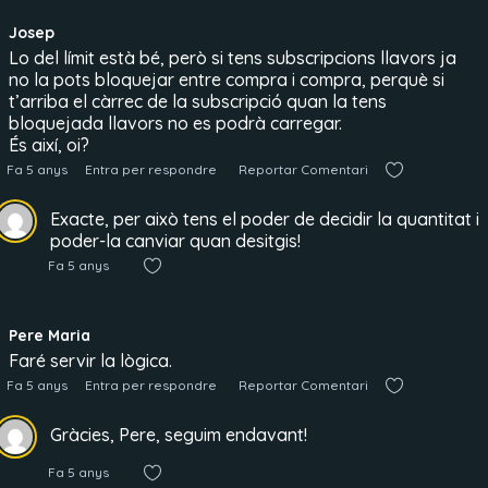
Josep
Lo del límit està bé, però si tens subscripcions llavors ja
no la pots bloquejar entre compra i compra, perquè si
t’arriba el càrrec de la subscripció quan la tens
bloquejada llavors no es podrà carregar.
És així, oi?
Fa 5 anys
Entra per respondre
Reportar Comentari
Exacte, per això tens el poder de decidir la quantitat i
poder-la canviar quan desitgis!
Fa 5 anys
Pere Maria
Faré servir la lògica.
Fa 5 anys
Entra per respondre
Reportar Comentari
Gràcies, Pere, seguim endavant!
Fa 5 anys