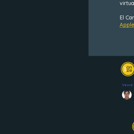
virtua
El Ca
Apple
Veure 