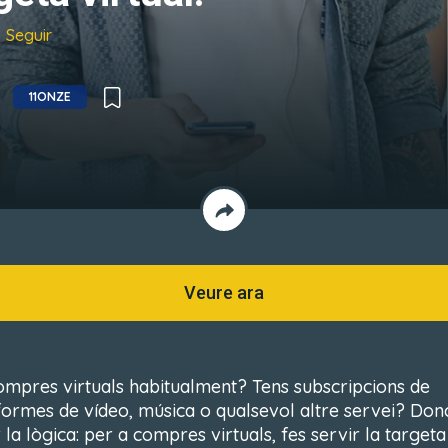
Seguir
11ONZE
Veure ara
ompres virtuals habitualment? Tens subscripcions de
formes de vídeo, música o qualsevol altre servei? Don
 la lògica: per a compres virtuals, fes servir la targeta