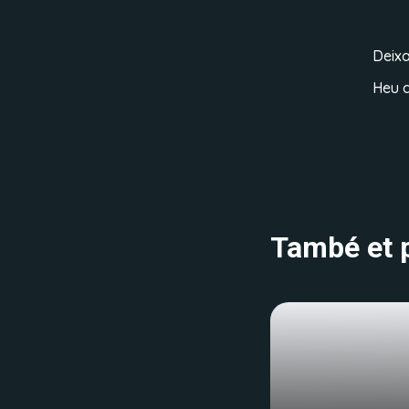
Deix
Heu d
També et p