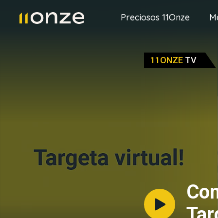
Preciosos 11Onze
M
11ONZE
TV
Com
Tar