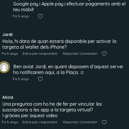
Google pay i Apple pay i efectuar pagaments amb el
teu mòbil!
Fa 5 anys
Jordi
Hola, hi data de quan estarà disponible per activar la
targeta al Wallet dels iPhone?
Fa 5 anys
Entra per respondre
Reportar Comentari
Ben aviat Jordi, en quant disposem d’aquest servei
ho notificarem aquí, a la Plaça. ☺
Fa 5 anys
Alicia
Una pregunta com ho he de fer per vincular les
suscripcions a les app a la targeta virtual?
I gràcies per aquest video
Fa 5 anys
Entra per respondre
Reportar Comentari