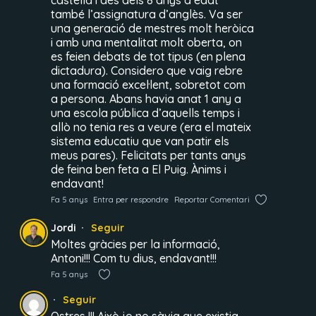
castellà i des dels 8 anys d’edat
també l’assignatura d’anglès. Va ser
una generació de mestres molt heròica
i amb una mentalitat molt oberta, on
es feien debats de tot tipus (en plena
dictadura). Considero que vaig rebre
una formació excel·lent, sobretot com
a persona. Abans havia anat 1 any a
una escola pública d’aquells temps i
allò no tenia res a veure (era el mateix
sistema educatiu que van patir els
meus pares). Felicitats per tants anys
de feina ben feta a El Puig. Ànims i
endavant!
Fa 5 anys
Entra per respondre
Reportar Comentari
Jordi
Seguir
Moltes gràcies per la informació,
Antoni!!! Com tu dius, endavant!!!
Fa 5 anys
Seguir