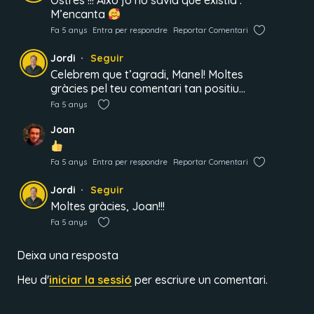
Ostres !!! Això jo no sàvia que existia .
M’encanta
Fa 5 anys
Entra per respondre
Reportar Comentari
Jordi
Seguir
Celebrem que t’agradi, Manel! Moltes
gràcies pel teu comentari tan positiu…
Fa 5 anys
Joan
Fa 5 anys
Entra per respondre
Reportar Comentari
Jordi
Seguir
Moltes gràcies, Joan!!!
Fa 5 anys
Deixa una resposta
Heu d'
iniciar la sessió
per escriure un comentari.