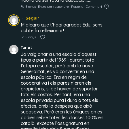
hauria de ser tota la educació…….
Fa 5 anys
Entra per respondre
Reportar Comentari
Seguir
M’alegro que t’hagi agradat Edu, sens
dubte fa reflexionar!
Fa 5 anys
Tonet
Jo vaig anar a una escola d’aquest
tipus a partir del 1969 i durant tota
l’etapa escolar, però amb la nova
Generalitat, es va convertir en una
escola pública. Era en règim de
cooperativa i els pares n’eren els
propietaris, si bé havien de suportar
tots els costos. Per tant, era una
escola privada pura i dura a tots els
efectes, amb la despesa que això
suposava. Però eren les úniques on es
podien rebre totes les classes 100% en
català, excepte l’assignatura en