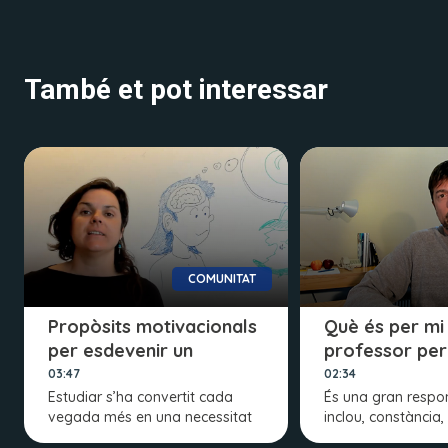
També et pot interessar
COMUNITAT
Propòsits motivacionals
Què és per mi
per esdevenir un
professor per
professor/a
comunitat
03:47
02:34
Estudiar s’ha convertit cada
És una gran respon
vegada més en una necessitat
inclou, constància,