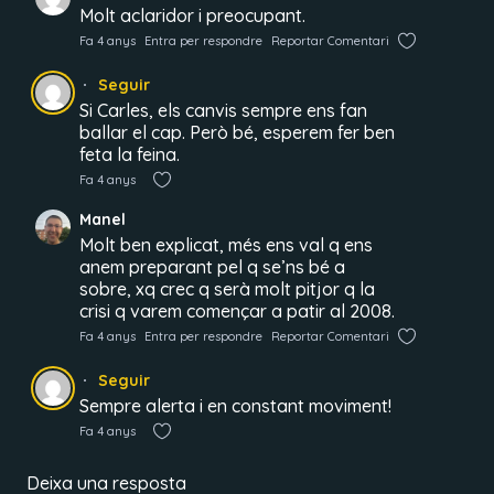
Molt aclaridor i preocupant.
Fa 4 anys
Entra per respondre
Reportar Comentari
Seguir
Si Carles, els canvis sempre ens fan
ballar el cap. Però bé, esperem fer ben
feta la feina.
Fa 4 anys
Manel
Molt ben explicat, més ens val q ens
anem preparant pel q se’ns bé a
sobre, xq crec q serà molt pitjor q la
crisi q varem començar a patir al 2008.
Fa 4 anys
Entra per respondre
Reportar Comentari
Seguir
Sempre alerta i en constant moviment!
Fa 4 anys
Deixa una resposta