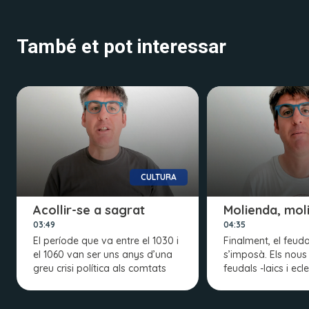
També et pot interessar
CULTURA
Acollir-se a sagrat
Molienda, mol
03:49
04:35
El període que va entre el 1030 i
Finalment, el feud
el 1060 van ser uns anys d’una
s’imposà. Els nous
greu crisi política als comtats
feudals -laics i ecl