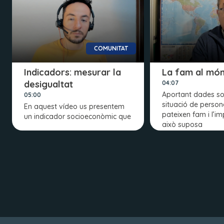
COMUNITAT
Indicadors: mesurar la
La fam al mó
desigualtat
04:07
Aportant dades so
05:00
situació de perso
En aquest vídeo us presentem
pateixen fam i l’i
un indicador socioeconòmic que
això suposa