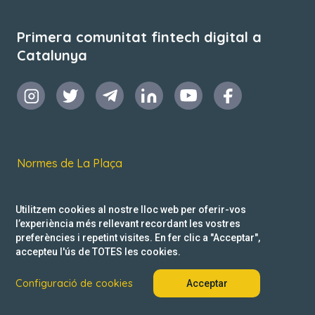
Primera comunitat fintech digital a
Catalunya
Normes de La Plaça
Termes i condicions d’ús
Utilitzem cookies al nostre lloc web per oferir-vos
Política de privacitat
l’experiència més rellevant recordant les vostres
preferències i repetint visites. En fer clic a "Acceptar",
Reclamacions
accepteu l'ús de TOTES les cookies.
Configuració de cookies
Acceptar