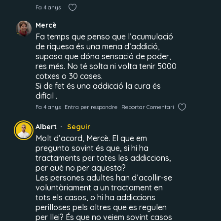
Fa 4 anys
Mercè
Fa temps que penso que l’acumulació
de riquesa és una mena d’addició,
suposo que dóna sensació de poder,
res més. No té solta ni volta tenir 5000
cotxes o 30 cases.
Si de fet és una addicció la cura és
difícil .
Fa 4 anys
Entra per respondre
Reportar Comentari
Albert
Seguir
Molt d’acord, Mercè. El que em
pregunto sovint és que, si hi ha
tractaments per totes les addiccions,
per què no per aquesta?
Les persones adultes han d’acollir-se
voluntàriament a un tractament en
tots els casos, o hi ha addiccions
perilloses pels altres que es regulen
per llei? És que no veiem sovint casos