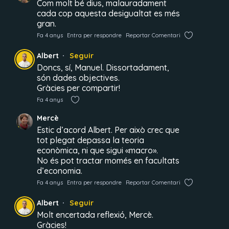
Com molt bé dius, malauradament
cada cop aquesta desigualtat es més
gran.
Fa 4 anys
Entra per respondre
Reportar Comentari
Albert
Seguir
Doncs, sí, Manuel. Dissortadament,
són dades objectives.
Gràcies per compartir!
Fa 4 anys
Mercè
Estic d’acord Albert. Per això crec que
tot plegat depassa la teoria
econòmica, ni que sigui «macro».
No és pot tractar momés en facultats
d’economia.
Fa 4 anys
Entra per respondre
Reportar Comentari
Albert
Seguir
Molt encertada reflexió, Mercè.
Gràcies!