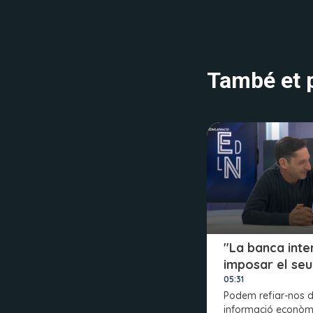
També et p
"La banca inte
imposar el seu
05:31
Podem refiar-nos d
informació econòm