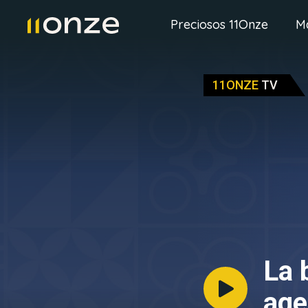
Preciosos 11Onze
M
11ONZE
TV
La 
age