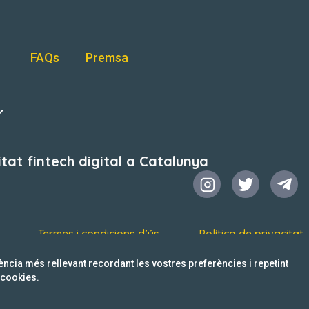
FAQs
Premsa
at fintech digital a Catalunya
Termes i condicions d’ús
Política de privacitat
iència més rellevant recordant les vostres preferències i repetint
s cookies.