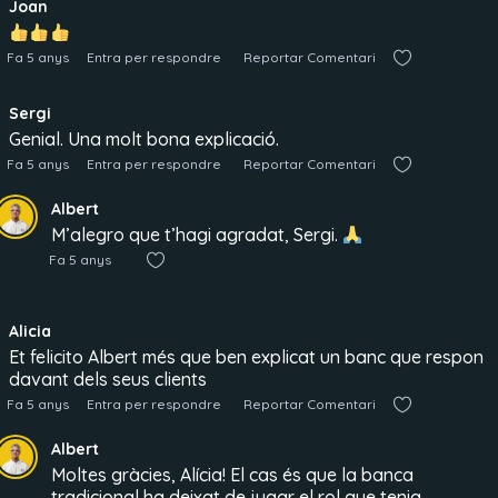
Joan
Fa 5 anys
Entra per respondre
Reportar Comentari
Sergi
Genial. Una molt bona explicació.
Fa 5 anys
Entra per respondre
Reportar Comentari
Albert
M’alegro que t’hagi agradat, Sergi.
Fa 5 anys
Alicia
Et felicito Albert més que ben explicat un banc que respon
davant dels seus clients
Fa 5 anys
Entra per respondre
Reportar Comentari
Albert
Moltes gràcies, Alícia! El cas és que la banca
tradicional ha deixat de jugar el rol que tenia