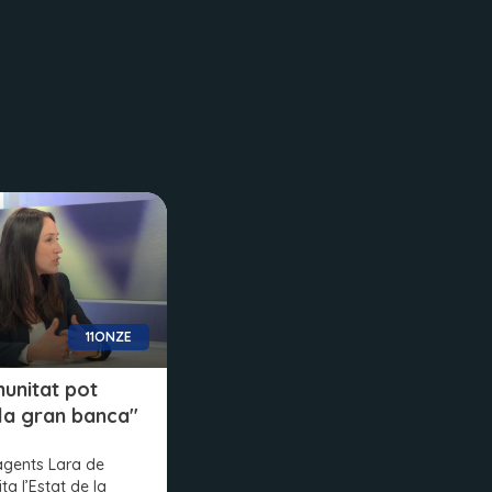
11ONZE
unitat pot
la gran banca"
agents Lara de
ita l’Estat de la