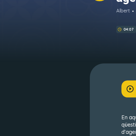
Albert
04:07
En aq
qüesti
d’age