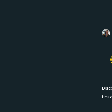
Deix
Heu d