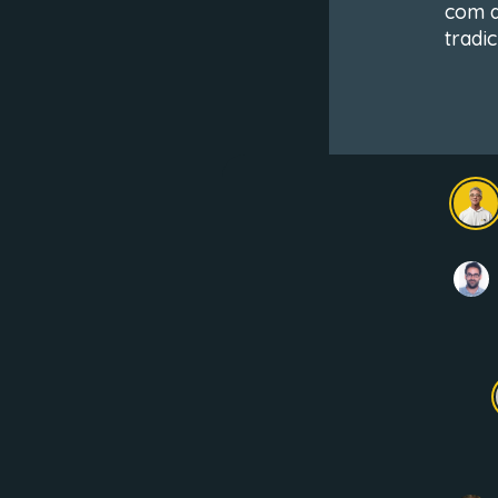
com a
tradi