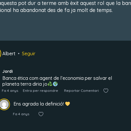
questa pot dur a terme amb èxit aquest rol que la ba
cional ha abandonat des de fa ja molt de temps.
Albert
Seguir
Jordi
Banca ética com agent de l’economia per salvar el
planeta terra diria jo
Fa 4 anys
Entra per respondre
Reportar Comentari
Ens agrada la definició!
Fa 4 anys