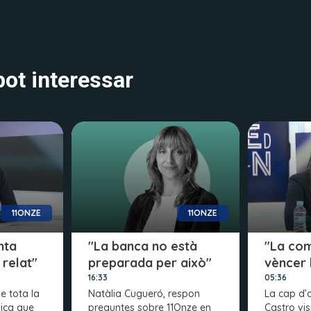
ot interessar
11ONZE
11ONZE
nta
"La banca no està
"La com
 relat"
preparada per això"
vèncer 
16:33
05:36
e tota la
Natàlia Cugueró, respon
La cap d’
ica que
preguntes sobre 11Onze en
Castro vis