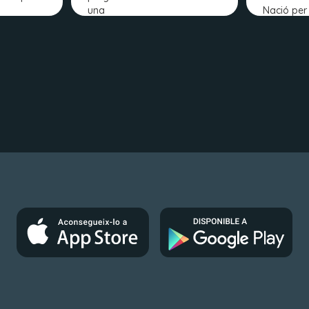
una
Nació per