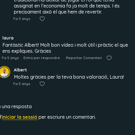
assignat en l’economia fa ja molt de temps. I és
precisament això el que hem de revertir.
Fa 5 anys
laura
Fantàstic Albert! Molt bon vídeo i molt útil i pràctic el que
ens expliques. Gràcies
Fa 5 anys
Entra per respondre
Reportar Comentari
Albert
Moltes gràcies per la teva bona valoració, Laura!
Fa 5 anys
a una resposta
'
iniciar la sessió
per escriure un comentari.