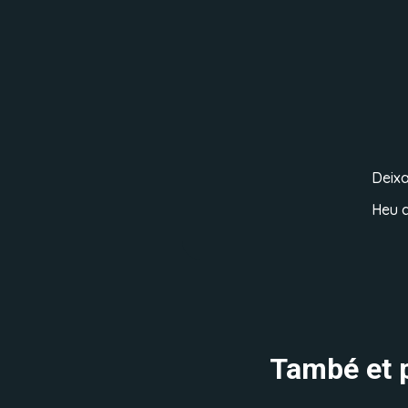
Deix
Heu d
També et p