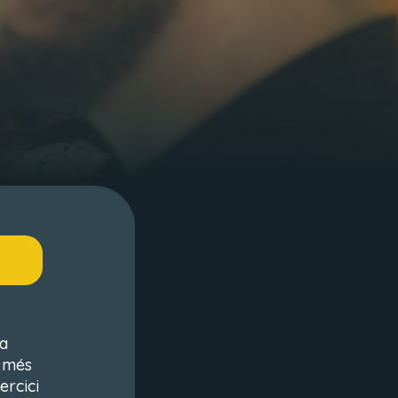
ra
r més
ercici