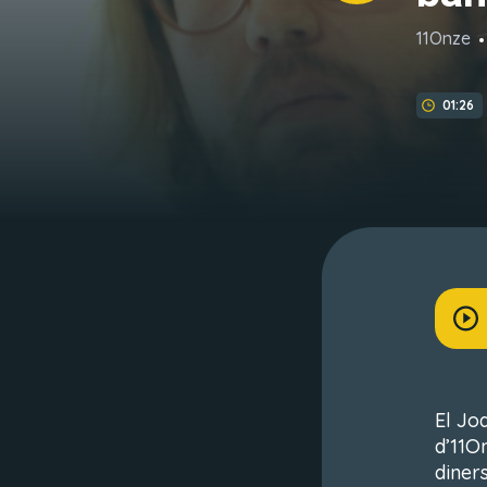
11Onze
01:26
El Jo
d’11O
diner