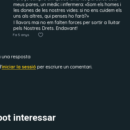
meus pares, un mèdic i infermera: «Som els homes i
les dones de les nostres vides: si no ens cuidem els
uns als altres, qui penses ho farà?»
I llavors mai no em falten forces per sortir a lluitar
pels Nostres Drets. Endavant!
Fa 5 anys
a una resposta
'
iniciar la sessió
per escriure un comentari.
ot interessar