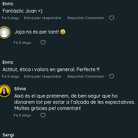
Enric
Fantàstic Joan =)
Fa 5 anys
Entra per respondre
Reportar Comentari
Jaja no és per tant!
Fa 5 anys
Enric
Actitut, ètica i valors en general. Perfecte !!!
Fa 5 anys
Entra per respondre
Reportar Comentari
Silvia
Això és el que pretenem, de ben segur que ho
donarem tot per estar a l’alçada de les expectatives.
Moltes gràcies pel comentari!
Fa 5 anys
Sergi