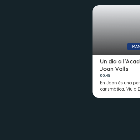
MAN
Un dia a l'Aca
Joan Valls
00:45
En Joan és una pe
carismàtica. Viu a 