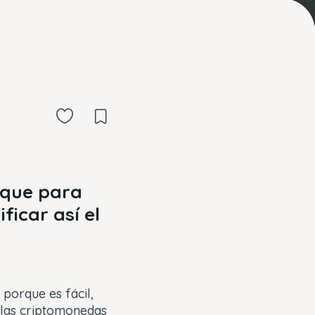
nque para
icar así el
porque es fácil,
 las criptomonedas