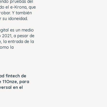
endo pruebas del
do el e-Krona, que
robar. Y también
r su idoneidad.
gital es un medio
o 2021, a pesar de
 la entrada de la
como la
d fintech de
de 11Onze, para
versal en el