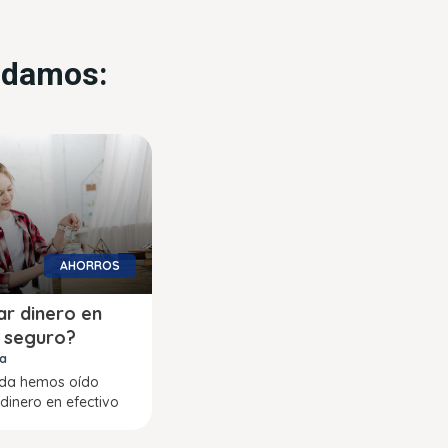
endamos:
AHORROS
r dinero en
s seguro?
ra
ida hemos oído
dinero en efectivo