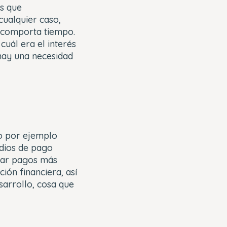
es que
ualquier caso,
e comporta tiempo.
uál era el interés
 hay una necesidad
mo por ejemplo
edios de pago
tuar pagos más
ión financiera, así
sarrollo, cosa que