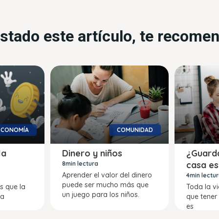
ustado este artículo, te recom
ECONOMÍA
COMUNIDAD
la
Dinero y niños
¿Guarda
casa e
8min lectura
Aprender el valor del dinero
4min lectu
puede ser mucho más que
s que la
Toda la v
un juego para los niños.
ra
que tener 
es