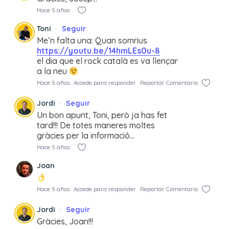
Hace 5 años
Toni
Seguir
Me’n falta una: Quan somrius
https://youtu.be/14hmLEs0u-8
el dia que el rock català es va llençar
a la neu
Hace 5 años
Accede para responder
Reportar Comentario
Jordi
Seguir
Un bon apunt, Toni, però ja has fet
tard!!! De totes maneres moltes
gràcies per la informació…
Hace 5 años
Joan
Hace 5 años
Accede para responder
Reportar Comentario
Jordi
Seguir
Gràcies, Joan!!!