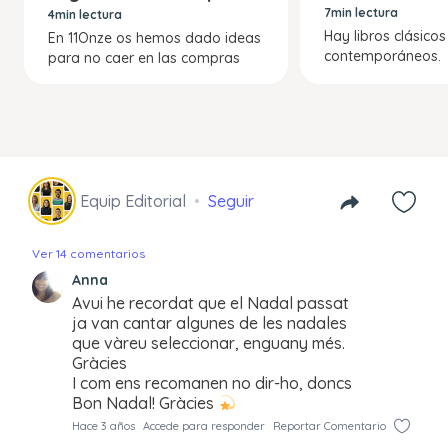
navideñas
7min lectura
4min lectura
Hay libros clásicos
En 11Onze os hemos dado ideas
contemporáneos.
para no caer en las compras
Equip Editorial
Seguir
Ver 14 comentarios
Anna
Avui he recordat que el Nadal passat
ja van cantar algunes de les nadales
que vàreu seleccionar, enguany més.
Gràcies
I com ens recomanen no dir-ho, doncs
Bon Nadal! Gràcies
Hace 3 años
Accede para responder
Reportar Comentario