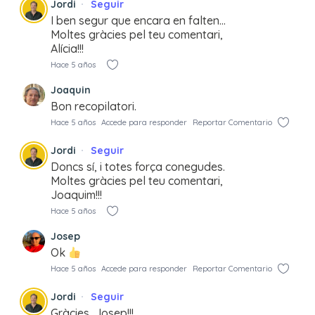
Jordi
Seguir
I ben segur que encara en falten…
Moltes gràcies pel teu comentari,
Alícia!!!
Hace 5 años
Joaquin
Bon recopilatori.
Hace 5 años
Accede para responder
Reportar Comentario
Jordi
Seguir
Doncs sí, i totes força conegudes.
Moltes gràcies pel teu comentari,
Joaquim!!!
Hace 5 años
Josep
Ok
Hace 5 años
Accede para responder
Reportar Comentario
Jordi
Seguir
Gràcies, Josep!!!