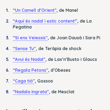
“Un Camell d’Orient”
, de Manel
“Aquí és nadal i estic content!”
, de La
Pegatina
“Si ens Veiessis”
, de Joan Dausà i Sara Pi
“Sense Tu”
, de Teràpia de shock
“Avui és Nadal”
, de Lax’n’Busto i Glaucs
“Regala Petons”
, d’Obeses
“Caga tió”
, Gossos
“Nadala ingrata”
, de Mesclat