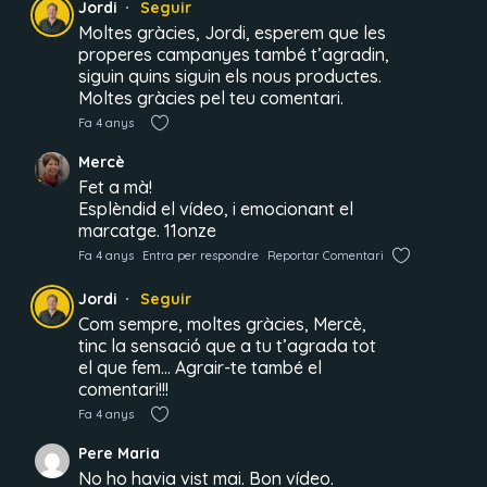
Jordi
Seguir
Moltes gràcies, Jordi, esperem que les
properes campanyes també t’agradin,
siguin quins siguin els nous productes.
Moltes gràcies pel teu comentari.
Fa 4 anys
Mercè
Fet a mà!
Esplèndid el vídeo, i emocionant el
marcatge. 11onze
Fa 4 anys
Entra per respondre
Reportar Comentari
Jordi
Seguir
Com sempre, moltes gràcies, Mercè,
tinc la sensació que a tu t’agrada tot
el que fem… Agrair-te també el
comentari!!!
Fa 4 anys
Pere Maria
No ho havia vist mai. Bon vídeo.