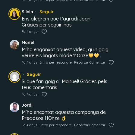
Silvia
Seguir
Ens alegrem que t’agradi Joan.
Gràcies per seguir-nos.
Fa 4 anys
Manel
M’ha enganxat aquest vídeo, quin goig
veure els lingots made 11Onze
.
Fa 4 anys
Entra per respondre
Reportar Comentari
Seguir
Sí que fan goig sí, Manuel! Gràcies pels
teus comentaris.
Fa 4 anys
Jordi
M’ha encantat aquesta campanya de
Preciosos 11Onze
Fa 4 anys
Entra per respondre
Reportar Comentari