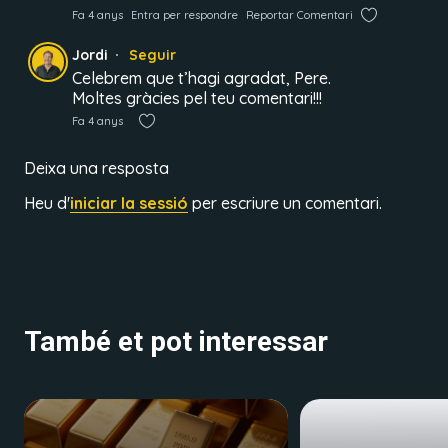
Fa 4 anys
Entra per respondre
Reportar Comentari
Jordi
Seguir
Celebrem que t’hagi agradat, Pere.
Moltes gràcies pel teu comentari!!!
Fa 4 anys
Deixa una resposta
Heu d'
iniciar la sessió
per escriure un comentari.
També et pot interessar