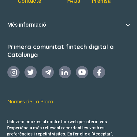
Contacte
FAQs
Premsa
Més informació
Primera comunitat fintech digital a
Catalunya
Normes de La Plaça
Termes i condicions d’ús
Utilitzem cookies al nostre lloc web per oferir-vos
Política de privacitat
l’experiència més rellevant recordant les vostres
preferències i repetint visites. En fer clic a "Acceptar",