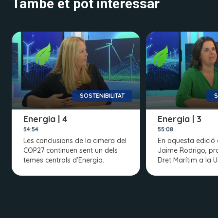
També et pot interessar
SOSTENIBILITAT
S
Energia | 4
Energia | 3
54:54
55:08
Les conclusions de la cimera del
En aquesta edició 
COP27 continuen sent un dels
Jaime Rodrigo, pr
temes centrals d’Energia.
Dret Marítim a la U