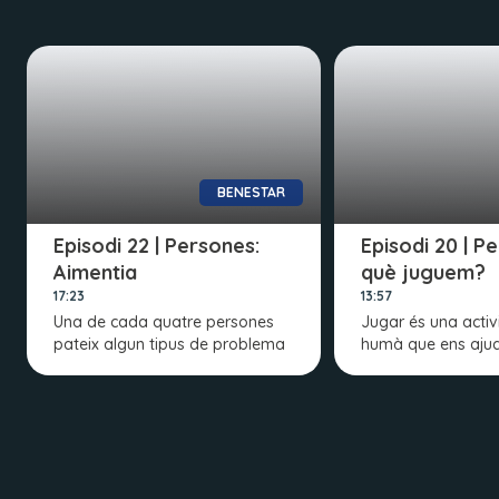
BENESTAR
Episodi 22 | Persones:
Episodi 20 | P
Aimentia
què juguem?
17:23
13:57
Una de cada quatre persones
Jugar és una activi
pateix algun tipus de problema
humà que ens aju