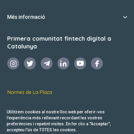
Més informació
Primera comunitat fintech digital a
Catalunya
Normes de La Plaça
Termes i condicions d’ús
Utilitzem cookies al nostre lloc web per oferir-vos
Política de privacitat
l’experiència més rellevant recordant les vostres
preferències i repetint visites. En fer clic a "Acceptar",
Reclamacions
accepteu l'ús de TOTES les cookies.