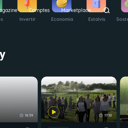
agazine
Comptes
Marketplace
es
Invertir
Economia
Estalvis
Soste
y
16:39
17:10