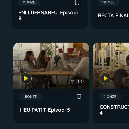
11ONZE
11ONZE
ENLLUERNAREU. Episodi
RECTA FINAL.
9
15:04
11ONZE
11ONZE
CONSTRUCT
HEU PATIT. Episodi 5
4