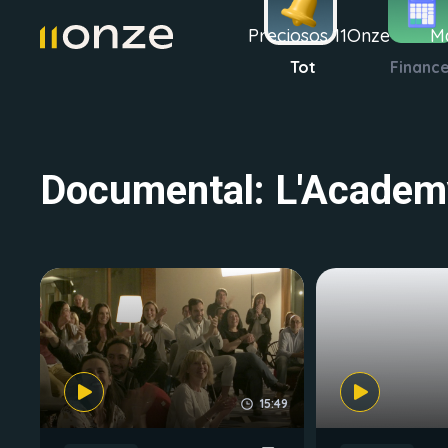
Preciosos 11Onze
M
Tot
Financ
Documental: L'Academ
15:49