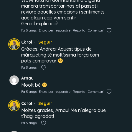
Wow! Tota la raó! Intentem d’alguna
manera transportar-nos al passat i
reviure aquelles emocions i sentiments
que algun cop vam sentir.
Genial explicació!
Fa 5 anys
Entra per respondre
Reportar Comentari
Càrol
Seguir
Gràcies, Andrea! Aquest tipus de
màrqueting té moltíssima força com
pots comprovar
Fa 5 anys
Arnau
Moolt bé
Fa 5 anys
Entra per respondre
Reportar Comentari
Càrol
Seguir
Moltes gràcies, Arnau! Me n’alegro que
t’hagi agradat!
Fa 5 anys