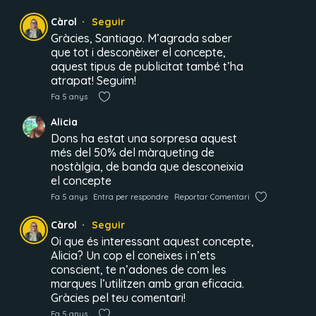
Càrol
Seguir
Gràcies, Santiago. M’agrada saber
que tot i desconèixer el concepte,
aquest tipus de publicitat també t’ha
atrapat! Seguim!
Fa 5 anys
Alicia
Dons ha estat una sorpresa aquest
més del 50% del màrqueting de
nostàlgia, de banda que desconeixia
el concepte
Fa 5 anys
Entra per respondre
Reportar Comentari
Càrol
Seguir
Oi que és interessant aquest concepte,
Alicia? Un cop el coneixes i n’ets
conscient, te n’adones de com les
marques l’utilitzen amb gran eficacia.
Gràcies pel teu comentari!
Fa 5 anys