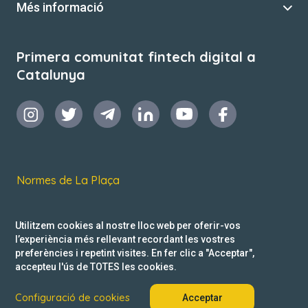
Més informació
Primera comunitat fintech digital a
Catalunya
Normes de La Plaça
Termes i condicions d’ús
Utilitzem cookies al nostre lloc web per oferir-vos
Política de privacitat
l’experiència més rellevant recordant les vostres
preferències i repetint visites. En fer clic a "Acceptar",
Reclamacions
accepteu l'ús de TOTES les cookies.
Configuració de cookies
Acceptar