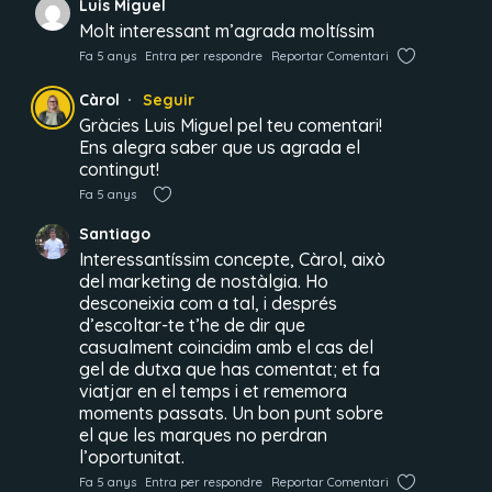
Luis Miguel
Molt interessant m’agrada moltíssim
Fa 5 anys
Entra per respondre
Reportar Comentari
Càrol
Seguir
Gràcies Luis Miguel pel teu comentari!
Ens alegra saber que us agrada el
contingut!
Fa 5 anys
Santiago
Interessantíssim concepte, Càrol, això
del marketing de nostàlgia. Ho
desconeixia com a tal, i després
d’escoltar-te t’he de dir que
casualment coincidim amb el cas del
gel de dutxa que has comentat; et fa
viatjar en el temps i et rememora
moments passats. Un bon punt sobre
el que les marques no perdran
l’oportunitat.
Fa 5 anys
Entra per respondre
Reportar Comentari