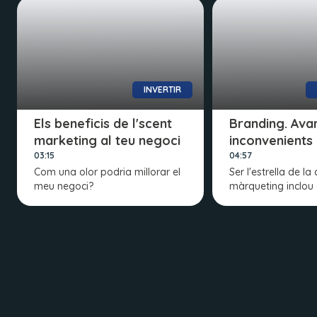
INVERTIR
Els beneficis de l'scent
Branding. Ava
marketing al teu negoci
inconvenients
03:15
04:57
Com una olor podria millorar el
Ser l'estrella de 
meu negoci?
màrqueting inclou 