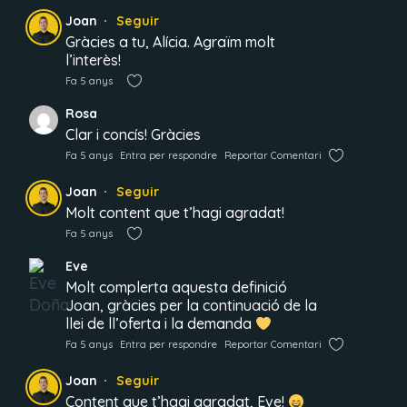
Joan
Seguir
Gràcies a tu, Alícia. Agraïm molt
l’interès!
Fa 5 anys
Rosa
Clar i concís! Gràcies
Fa 5 anys
Entra per respondre
Reportar Comentari
Joan
Seguir
Molt content que t’hagi agradat!
Fa 5 anys
Eve
Molt complerta aquesta definició
Joan, gràcies per la continuació de la
llei de ll’oferta i la demanda
Fa 5 anys
Entra per respondre
Reportar Comentari
Joan
Seguir
Content que t’hagi agradat, Eve!