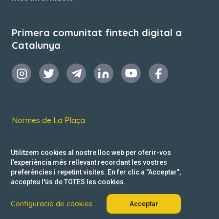
Primera comunitat fintech digital a
Catalunya
Normes de La Plaça
Termes i condicions d’ús
Utilitzem cookies al nostre lloc web per oferir-vos
Política de privacitat
l’experiència més rellevant recordant les vostres
preferències i repetint visites. En fer clic a "Acceptar",
Reclamacions
accepteu l'ús de TOTES les cookies.
Configuració de cookies
Acceptar