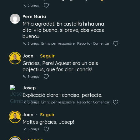
Fa 5 anys
Pere Maria
M’ha agradat. En castellà hi ha una
dita: » lo bueno, si breve, dos veces
bueno».
Fa 5 anys
Entra per respondre
Reportar Comentari
Joan
Seguir
Gràcies, Pere! Aquest era un dels
objectius, que fos clar i concís!
Fa 5 anys
Josep
Explicació clara i concisa, perfecte.
Fa 5 anys
Entra per respondre
Reportar Comentari
Joan
Seguir
Moltes gràcies, Josep!
Fa 5 anys