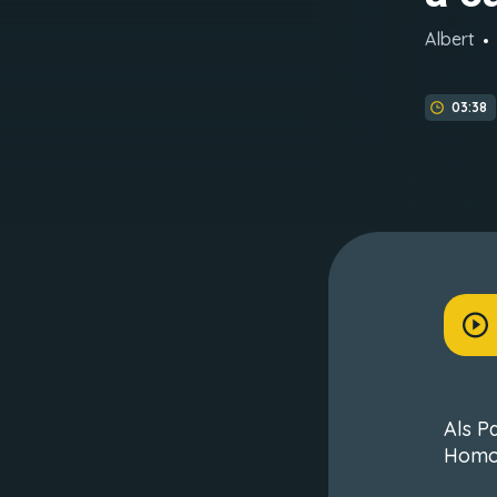
Albert
03:38
Als Pa
Homo 