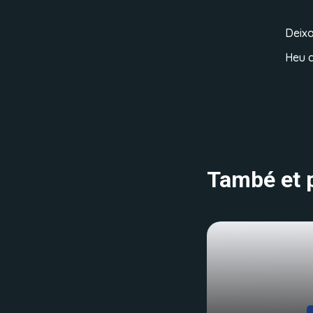
Deix
Heu d
També et p