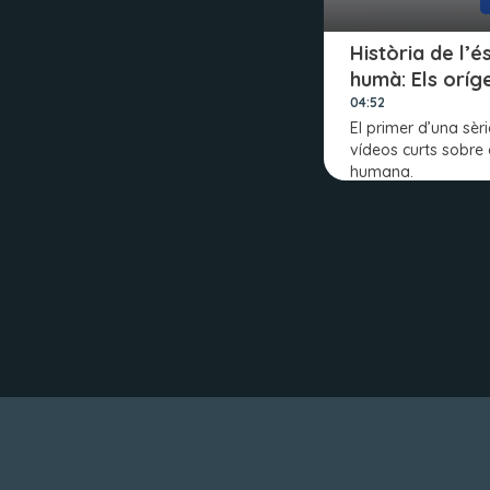
Història de l’é
humà: Els oríg
04:52
El primer d’una sèr
vídeos curts sobre 
humana.