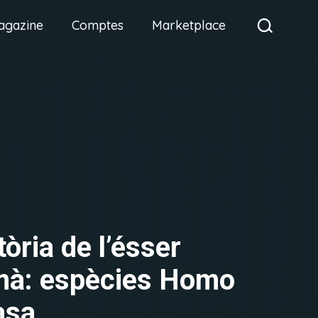
agazine
Comptes
Marketplace
tòria de l’ésser
à: espècies Homo
asa