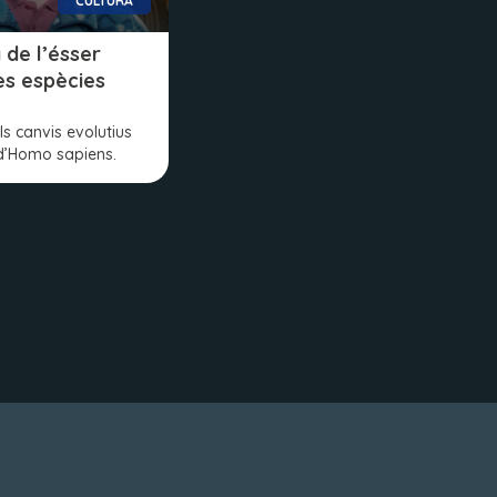
CULTURA
 de l’ésser
es espècies
s canvis evolutius
 d’Homo sapiens.