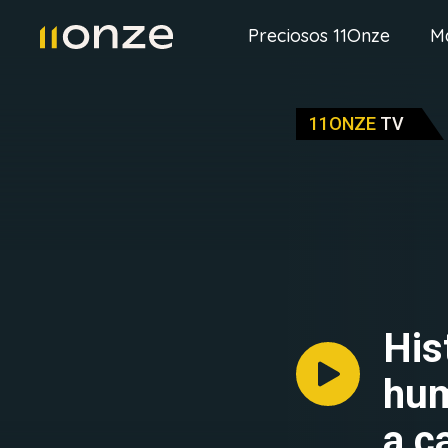
Preciosos 11Onze
M
11ONZE
TV
His
hum
a c