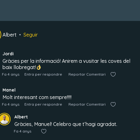
Albert
Seguir
Jordi
Gràcies per la informació! Anirem a vusitar les coves del
baix llobregat!
Fa 4 anys
Entra per respondre
Reportar Comentari
Manel
Molt interesant com sempre!!!!!
Fa 4 anys
Entra per respondre
Reportar Comentari
Albert
Gràcies, Manuel! Celebro que t’hagi agradat.
Fa 4 anys