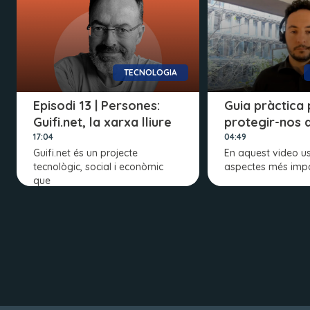
TECNOLOGIA
Episodi 13 | Persones:
Guia pràctica 
Guifi.net, la xarxa lliure
protegir-nos d
17:04
04:49
Guifi.net és un projecte
En aquest video us 
tecnològic, social i econòmic
aspectes més impo
que