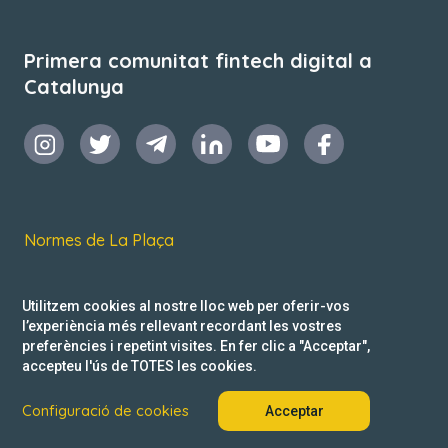
Primera comunitat fintech digital a
Catalunya
Normes de La Plaça
Termes i condicions d’ús
Utilitzem cookies al nostre lloc web per oferir-vos
Política de privacitat
l’experiència més rellevant recordant les vostres
preferències i repetint visites. En fer clic a "Acceptar",
Reclamacions
accepteu l'ús de TOTES les cookies.
Configuració de cookies
Acceptar