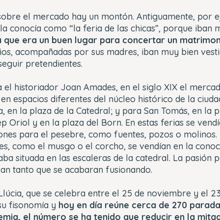
 sobre el mercado hay un montón. Antiguamente, por ej
 la conocía como “la feria de las chicas”, porque iban
a que era un buen lugar para concertar un matrimon
ños, acompañadas por sus madres, iban muy bien vesti
eguir pretendientes.
 el historiador Joan Amades, en el siglo XIX el merca
 en espacios diferentes del núcleo histórico de la ciuda
, en la plaza de la Catedral; y para San Tomás, en la pl
p Oriol y en la plaza del Born. En estas ferias se vendí
iones para el pesebre, como fuentes, pozos o molinos. 
es, como el musgo o el corcho, se vendían en la cono
aba situada en las escaleras de la catedral. La pasión 
an tanto que se acabaran fusionando.
Llúcia, que se celebra entre el 25 de noviembre y el 2
u fisonomía y
hoy en día reúne cerca de 270 parada
mia, el número se ha tenido que reducir en la mita