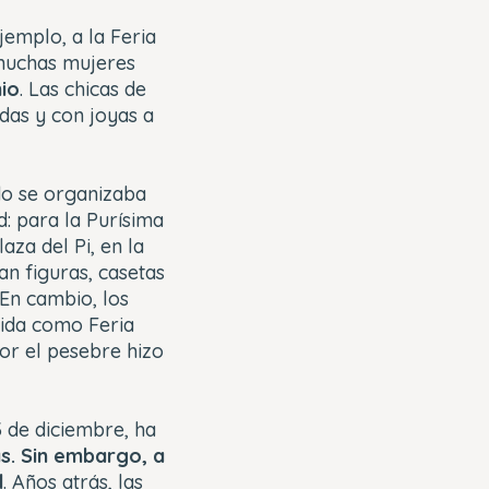
emplo, a la Feria
 muchas mujeres
io
. Las chicas de
das y con joyas a
do se organizaba
d: para la Purísima
aza del Pi, en la
an figuras, casetas
En cambio, los
cida como Feria
por el pesebre hizo
3 de diciembre, ha
s. Sin embargo, a
d
. Años atrás, las