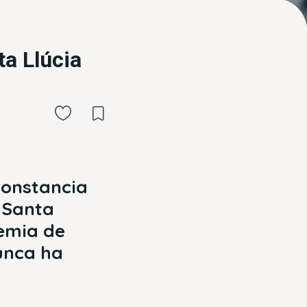
ta Llúcia
constancia
e Santa
demia de
nunca ha