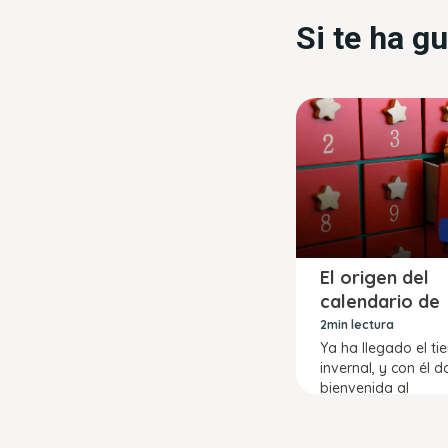
Si te ha g
El origen del
calendario de
adviento
2min lectura
Ya ha llegado el t
invernal, y con él 
bienvenida al