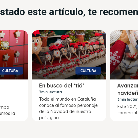
ustado este artículo, te recom
CULTURA
CULTURA
En busca del ‘tió’
Avanza
navide
3min lectura
Todo el mundo en Cataluña
3min lectu
conoce al famoso personaje
Este 2021,
iempo
de la Navidad de nuestro
comercial
damos la
país, y no