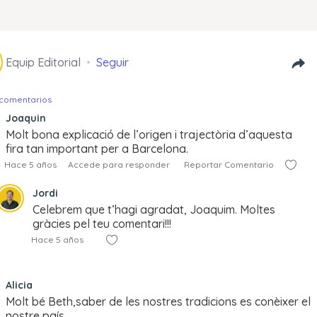
Equip Editorial
Seguir
 comentarios
Joaquin
Molt bona explicació de l’origen i trajectòria d’aquesta
fira tan important per a Barcelona.
Hace 5 años
Accede para responder
Reportar Comentario
Jordi
Celebrem que t’hagi agradat, Joaquim. Moltes
gràcies pel teu comentari!!!
Hace 5 años
Alicia
Molt bé Beth,saber de les nostres tradicions es conèixer el
nostre país