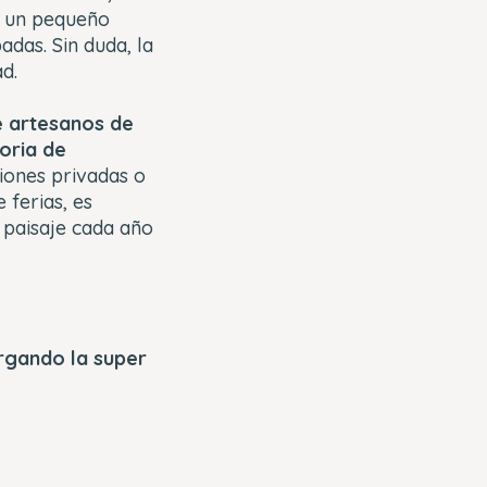
y un pequeño
das. Sin duda, la
d.
 artesanos de
oria de
ciones privadas o
 ferias, es
 paisaje cada año
argando la super