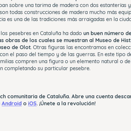
aban sobre una tarima de madera con dos estanterías 
 son todas construcciones de madera mucho más equipa
cia es una de las tradiciones más arraigadas en la ciuda
e los pesebres en Cataluña ha dado
un buen número de
s obras de los cuales se muestran al Museo de Hist
useo de Olot
. Otras figuras las encontramos en colec
on el paso del tiempo y de las guerras. En este tipo de
amilias compren una figura o un elemento natural o de
an completando su particular pesebre.
tech comunitaria de Cataluña. Abre una cuenta desc
a
Android
o
iOS
. ¡Únete a la revolución!