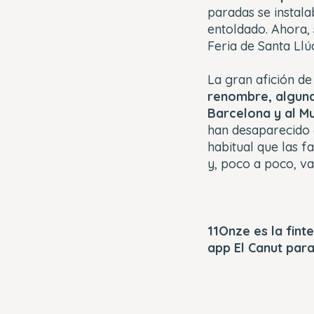
paradas se instal
entoldado. Ahora,
Feria de Santa Llú
La gran afición d
renombre, alguna
Barcelona y al M
han desaparecido c
habitual que las f
y, poco a poco, v
11Onze es la fin
app El Canut par