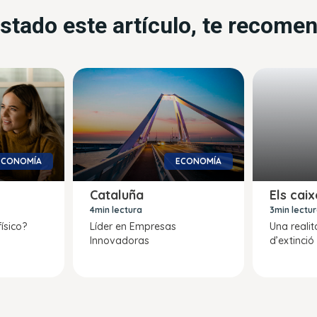
ustado este artículo, te recom
ECONOMÍA
ECONOMÍA
Cataluña
Els cai
4min lectura
3min lectu
físico?
Líder en Empresas
Una realit
Innovadoras
d’extinció