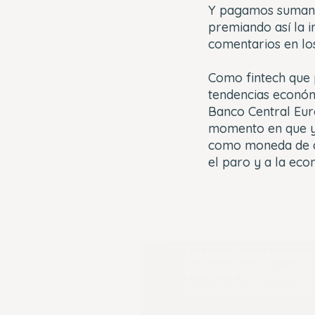
Y pagamos sumando
premiando así la i
comentarios en lo
Como
fintech
que 
tendencias económi
Banco Central Euro
momento en que ya
como moneda de cur
el paro y a la ec
This
The Video Cloud account wa
is
Error Code:
VIDEO_CLOUD
a
Session ID:
2026-08-06:e46c1dd82f
modal
window.