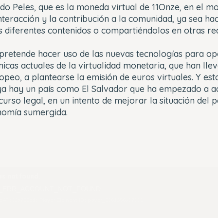
 Peles, que es la moneda virtual de 11Onze, en el mo
nteracción y la contribución a la comunidad, ya sea ha
s diferentes contenidos o compartiéndolos en otras re
pretende hacer uso de las nuevas tecnologías para op
cas actuales de la virtualidad monetaria, que han llev
peo, a plantearse la emisión de euros virtuales. Y est
 hay un país como El Salvador que ha empezado a ace
so legal, en un intento de mejorar la situación del p
onomía sumergida.
s not found.
_ERR_ACCOUNT_NOT_FOUND
7d47c02a765bdc
Player Element ID:
player_6261386907001