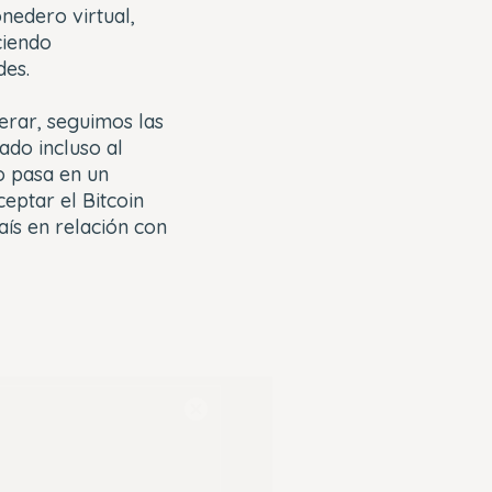
nedero virtual,
ciendo
des.
erar, seguimos las
ado incluso al
o pasa en un
ptar el Bitcoin
aís en relación con
Close
Modal
Dialog