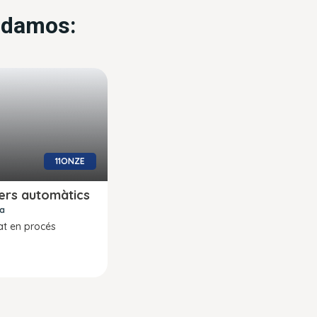
endamos:
11ONZE
xers automàtics
ra
at en procés