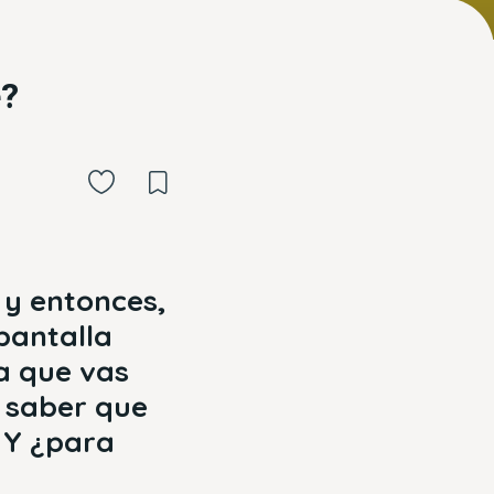
e?
 y entonces,
pantalla
a que vas
e saber que
 Y ¿para