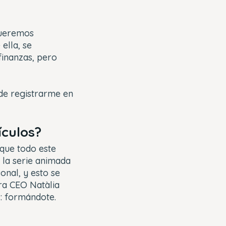
queremos
ella, se
inanzas, pero
de registrarme en
ículos?
 que todo este
 la serie animada
onal, y esto se
ra CEO Natàlia
l: formándote.