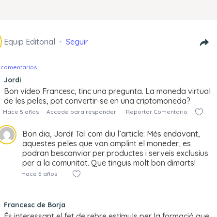
Equip Editorial
Seguir
 comentarios
Jordi
Bon vídeo Francesc, tinc una pregunta. La moneda virtual
de les peles, pot convertir-se en una criptomoneda?
Hace 5 años
Accede para responder
Reportar Comentario
Bon dia, Jordi! Tal com diu l’article: Més endavant,
aquestes peles que van omplint el moneder, es
podran bescanviar per productes i serveis exclusius
per a la comunitat. Que tinguis molt bon dimarts!
Hace 5 años
Francesc de Borja
És interessant el fet de rebre estímuls per la formació que