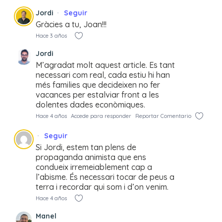
Jordi
Seguir
Gràcies a tu, Joan!!!
Hace 3 años
Jordi
M’agradat molt aquest article. Es tant
necessari com real, cada estiu hi han
més families que decideixen no fer
vacances per estalviar front a les
dolentes dades econòmiques.
Hace 4 años
Accede para responder
Reportar Comentario
Seguir
Si Jordi, estem tan plens de
propaganda animista que ens
condueix irremeiablement cap a
l’abisme. És necessari tocar de peus a
terra i recordar qui som i d’on venim.
Hace 4 años
Manel