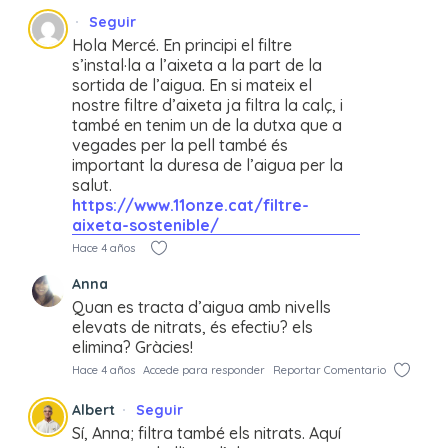
Seguir
Hola Mercé. En principi el filtre
s’instal·la a l’aixeta a la part de la
sortida de l’aigua. En si mateix el
nostre filtre d’aixeta ja filtra la calç, i
també en tenim un de la dutxa que a
vegades per la pell també és
important la duresa de l’aigua per la
salut.
https://www.11onze.cat/filtre-
aixeta-sostenible/
Hace 4 años
Anna
Quan es tracta d’aigua amb nivells
elevats de nitrats, és efectiu? els
elimina? Gràcies!
Hace 4 años
Accede para responder
Reportar Comentario
Albert
Seguir
Sí, Anna; filtra també els nitrats. Aquí