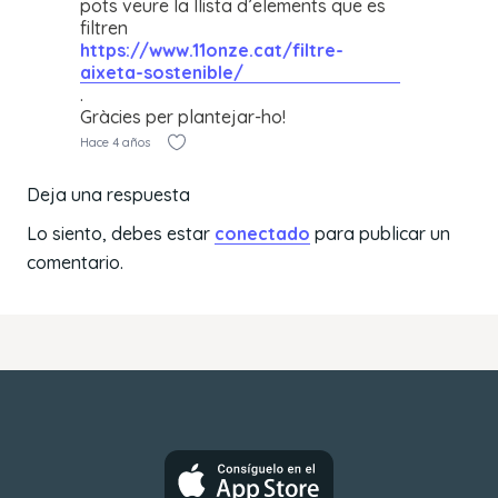
pots veure la llista d’elements que es
filtren
https://www.11onze.cat/filtre-
aixeta-sostenible/
.
Gràcies per plantejar-ho!
Hace 4 años
Deja una respuesta
Lo siento, debes estar
conectado
para publicar un
comentario.