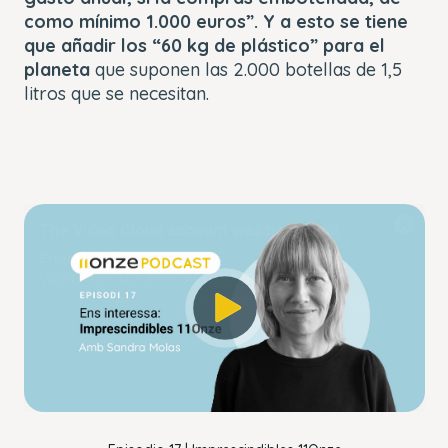
como mínimo 1.000 euros”. Y a esto se tiene
que añadir los “60 kg de plástico” para el
planeta
que suponen las 2.000 botellas de 1,5
litros que se necesitan.
This
The Video Cloud account was not found.
is
Close
a
Modal
Error Code:
modal
Dialog
VIDEO_CLOUD_ERR_ACCOUNT_NOT_FOUND
window.
Session ID:
2026-08-07:915ce3819f3c09325f08d2a2
Player Element ID:
player_6303055602001
OK