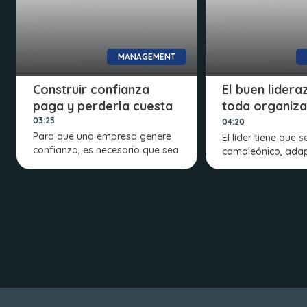
MANAGEMENT
Construir confianza
El buen lider
paga y perderla cuesta
toda organiza
merece
03:25
04:20
Para que una empresa genere
El líder tiene que s
confianza, es necesario que sea
camaleónico, ada