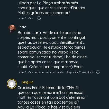
ullada per La Plaça trobaràs més
continguts que et resultaran d’interès.
Moltes gràcies pel comentari!
Hace 5 años
Enric
Bon dia Lara. He de dir-te que m´ha
sorpès molt positivament el contingut
que has desenvolupat. Senzillament …
espectacular. He estudiat força temes
sobre comunicació no verbal (sóc
comericial sector turisme) i he de dir-te
que he après coses que mai havia
sentit. Gràcies per compartir =) Enric
Hace 5 años
Accede para responder
Reportar Comentario
Seguir
Gràcies Enric! El tema de la CNV és
quelcom que sempre m’ha interessat
molt, és fascinant com pot determinar
tantes coses en tan poc temps oi?
Aquí a La Plaça ja has vist que ens