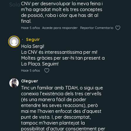
CNV per desenvolupar la meva feina i
m’ha agradat molt els tres conceptes
de posició, roba i olor que has dit al
final.
Hace 5 años
Accede para responder
Reportar Comentario
Seguir
Hola Sergi!
La CNV és interessantíssima per mi!
Moltes gràcies per ser-hi tan present a
La Plaça. Seguim!
Hace 5 años
Oleguer
Tinc un familiar amb TDAH, o sigui que
coneixia l’existència dels tres cervells
(és una manera fácil de poder
entendre les seves reaccions), però
mai me l’havien enfocat des d’aquest
punt de vista. I, per descomptat,
tampoc m’havien plantejat la
possibilitat d’actuar conscientment per