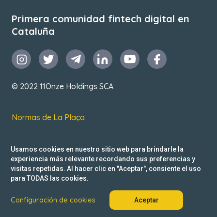
Primera comunidad fintech digital en
Cataluña
© 2022 11Onze Holdings SCA
Normas de La Plaça
T&C de uso
Usamos cookies en nuestro sitio web para brindarle la
Política de privacidad
experiencia más relevante recordando sus preferencias y
visitas repetidas. Al hacer clic en "Aceptar", consiente el uso
Reclamacions
para TODAS las cookies.
Configuración de cookies
Aceptar