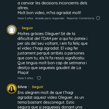
a canviar les decisions inconcients dels
altres.
Molt bon video, m’ha agradat molt!
Hace 5 años
Accede para responder
Reportar Comentario
Seguir
Moltes gràcies Oleguer! Sé de la
dificultat del TDAH per a qui ho pateix i
per als del seu voltant, i em fa feliç que
el vídeo t’hagi agradat. El vaig fer
justament perquè arribés a persones
que com tu, els hi fa ressò significatiu.
Que tinguis molt bon cap de setmana i
desitjo que segueixis gaudint de La
Plaça!
Hace 5 años
Silvia
Seguir
Ens alegrem molt de que t’hagi
agradat aquest vídeo Oleguer, és un
tema bastant desconegut. Estic
segura que si segueixes donant una